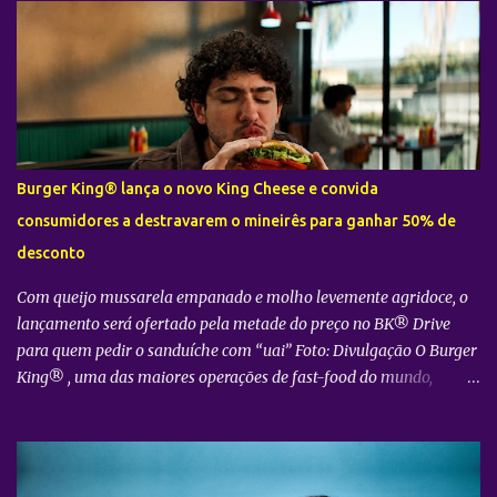
receita valoriza a riqueza dos sabores brasileiros ao combinar
açaí, acerola, amora, goiabada e ganache de cumaru, em uma
criação que traduz a diversidade e a criatividade da cultura
nacional. O Encontro Doce estará disponível na unidade da
Sorvetiño , em Copacabana. Como parte da parceria, a sorveteria
recebe a Ice Cream Party – Encontro Doce , um momento especial
que reunirá convidados em uma celebração que combina
Burger King® lança o novo King Cheese e convida
gastronomia, música e conteúdo, antecipando o clima do Festival
consumidores a destravarem o mineirês para ganhar 50% de
Doce Maravilha . Clientes Bradesco ainda terão 20% de desconto
desconto
na compra do sabor durante o perí...
Com queijo mussarela empanado e molho levemente agridoce, o
lançamento será ofertado pela metade do preço no BK® Drive
para quem pedir o sanduíche com “uai” Foto: Divulgação O Burger
King® , uma das maiores operações de fast-food do mundo,
anuncia o lançamento do King Cheese — novidade marcada pela
combinação de um empanado de queijo mussarela, o Queijo
Crispy Seara, com molho levemente agridoce. A novidade é a
aposta para dar continuidade ao sucesso da plataforma The Kings