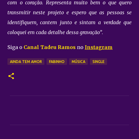
com o coração. Representa muito bem o que quero
transmitir neste projeto e espero que as pessoas se
identifiquem, cantem junto e sintam a verdade que
coloquei em cada detalhe dessa gravação”
.
Siga o
Canal Tadeu Ramos
no
Instagram
AINDA TEM AMOR
FABINHO
MÚSICA
SINGLE
C
o
m
e