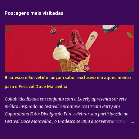
n
t
Postagens mais visitadas
á
r
i
o
s
Bradesco e Sorvetiño lançam sabor exclusivo em aquecimento
para o Festival Doce Maravilha
Collab idealizada em conjunto com a Lovely apresenta sorvete
inédito inspirado no festival e promove Ice Cream Party em
Copacabana Foto: Divulgação Para celebrar sua participação no
Festival Doce Maravilha , o Bradesco se uniu à sorveteria carioca
Sorvetiño para criar o Encontro Doce , sabor exclusivo inspirado na
mistura de ritmos, encontros e histórias que marcam o festival. A