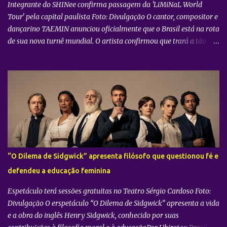
para as sessões nos cine...
Integrante do SHINee confirma passagem da 'LiMiNaL World
Tour' pela capital paulista Foto: Divulgação O cantor, compositor e
dançarino TAEMIN anunciou oficialmente que o Brasil está na rota
de sua nova turnê mundial. O artista confirmou que trará a tão
aguardada “LiMiNaL World Tour” para uma apresentação na
cidade de São Paulo: 08 de novembro, no Vibra SP. Batizada
oficialmente como “2026-27 TAEMIN WORLD TOUR ” , a nova
excursão do astro rodará o mundo com apresentações distribuídas
pela Ásia, América do Norte e América do Sul. Além do aguardado
encontro com os fãs brasileiros em São Paulo, a agenda
internacional do artista tem paradas confirmadas em metrópoles
como Seul, San José, Los Angeles, Las Vegas, Grand Prairie,
Chicago, Newark, Monterrey, Cidade do México, Santiago e Lima.
“O Dilema de Sidgwick” apresenta filósofo que questionou fé e
Retorno após sucesso como solista no país Foto: Divulgação A
defendeu a educação feminina
confirmação do novo espetáculo firma o rápido retorno de
TAEMIN ...
Espetáculo terá sessões gratuitas no Teatro Sérgio Cardoso Foto:
Divulgação O erspetáculo “O Dilema de Sidgwick” apresenta a vida
e a obra do inglês Henry Sidgwick, conhecido por suas