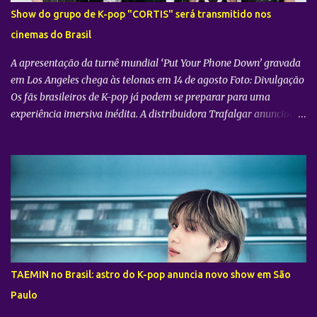
Show do grupo de K-pop "CORTIS" será transmitido nos
cinemas do Brasil
A apresentação da turnê mundial ‘Put Your Phone Down’ gravada
em Los Angeles chega às telonas em 14 de agosto Foto: Divulgação
Os fãs brasileiros de K-pop já podem se preparar para uma
experiência imersiva inédita. A distribuidora Trafalgar anunciou o
lançamento do evento cinematográfico "2026 CORTIS TOUR IN
LA: LIVE VIEWING" nas telonas do Brasil. A exibição trará a
transmissão ao vivo do show do grupo sul-coreano CORTIS ,
realizado diretamente do YouTube Theater , na cidade de Los
Angeles (EUA). O objetivo da ação é proporcionar ao público uma
vivência cinematográfica com som e imagem de alta qualidade,
conectando os fãs de todo o mundo à energia da primeira turnê
mundial do quinteto. Produzido pela gigante do entretenimento
asiático HYBE e distribuído globalmente pela Trafalgar, o evento
TAEMIN no Brasil: astro do K-pop anuncia novo show em São
promete transportar o fandom — conhecido oficialmente como
Paulo
COERS — para o centro da apresentação. Como um bônus especial