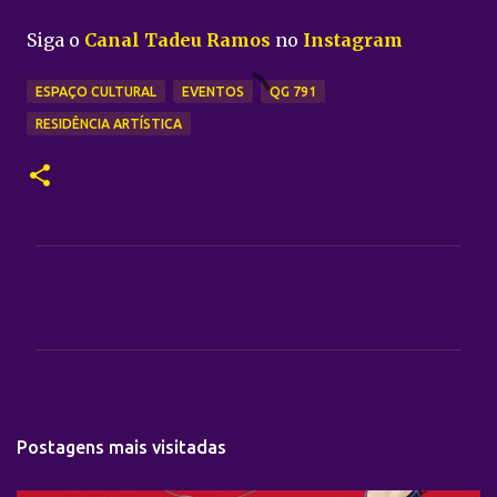
Siga o
Canal Tadeu Ramos
no
Instagram
ESPAÇO CULTURAL
EVENTOS
QG 791
RESIDÊNCIA ARTÍSTICA
C
o
m
e
n
t
Postagens mais visitadas
á