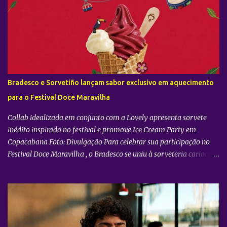
r
i
o
s
Bradesco e Sorvetiño lançam sabor exclusivo em aquecimento
para o Festival Doce Maravilha
Collab idealizada em conjunto com a Lovely apresenta sorvete
inédito inspirado no festival e promove Ice Cream Party em
Copacabana Foto: Divulgação Para celebrar sua participação no
Festival Doce Maravilha , o Bradesco se uniu à sorveteria carioca
Sorvetiño para criar o Encontro Doce , sabor exclusivo inspirado na
mistura de ritmos, encontros e histórias que marcam o festival. A
receita valoriza a riqueza dos sabores brasileiros ao combinar
açaí, acerola, amora, goiabada e ganache de cumaru, em uma
criação que traduz a diversidade e a criatividade da cultura