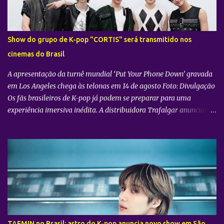
s
Show do grupo de K-pop "CORTIS" será transmitido nos
cinemas do Brasil
A apresentação da turnê mundial ‘Put Your Phone Down’ gravada
em Los Angeles chega às telonas em 14 de agosto Foto: Divulgação
Os fãs brasileiros de K-pop já podem se preparar para uma
experiência imersiva inédita. A distribuidora Trafalgar anunciou o
lançamento do evento cinematográfico "2026 CORTIS TOUR IN
LA: LIVE VIEWING" nas telonas do Brasil. A exibição trará a
transmissão ao vivo do show do grupo sul-coreano CORTIS ,
realizado diretamente do YouTube Theater , na cidade de Los
Angeles (EUA). O objetivo da ação é proporcionar ao público uma
vivência cinematográfica com som e imagem de alta qualidade,
conectando os fãs de todo o mundo à energia da primeira turnê
mundial do quinteto. Produzido pela gigante do entretenimento
asiático HYBE e distribuído globalmente pela Trafalgar, o evento
TAEMIN no Brasil: astro do K-pop anuncia novo show em São