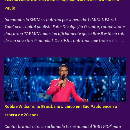
promete transportar o fandom — conhecido oficialmente como
Paulo
COERS — para o centro da apresentação. Como um bônus especial
para as sessões nos cine...
Integrante do SHINee confirma passagem da 'LiMiNaL World
Tour' pela capital paulista Foto: Divulgação O cantor, compositor e
dançarino TAEMIN anunciou oficialmente que o Brasil está na rota
de sua nova turnê mundial. O artista confirmou que trará a tão
aguardada “LiMiNaL World Tour” para uma apresentação na
cidade de São Paulo: 08 de novembro, no Vibra SP. Batizada
oficialmente como “2026-27 TAEMIN WORLD TOUR ” , a nova
excursão do astro rodará o mundo com apresentações distribuídas
pela Ásia, América do Norte e América do Sul. Além do aguardado
encontro com os fãs brasileiros em São Paulo, a agenda
internacional do artista tem paradas confirmadas em metrópoles
como Seul, San José, Los Angeles, Las Vegas, Grand Prairie,
Chicago, Newark, Monterrey, Cidade do México, Santiago e Lima.
Robbie Williams no Brasil: show único em São Paulo encerra
Retorno após sucesso como solista no país Foto: Divulgação A
espera de 20 anos
confirmação do novo espetáculo firma o rápido retorno de
TAEMIN ...
Cantor britânico traz a aclamada turnê mundial 'BRITPOP' para