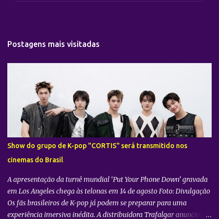
e
n
t
Postagens mais visitadas
á
r
i
o
s
Show do grupo de K-pop "CORTIS" será transmitido nos
cinemas do Brasil
A apresentação da turnê mundial ‘Put Your Phone Down’ gravada
em Los Angeles chega às telonas em 14 de agosto Foto: Divulgação
Os fãs brasileiros de K-pop já podem se preparar para uma
experiência imersiva inédita. A distribuidora Trafalgar anunciou o