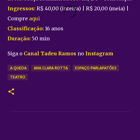
Ingressos:
R$ 40,00 (inteira) | R$ 20,00 (meia) |
Compre
aqui
Classificação:
16 anos
Duração:
50 min
Siga o
Canal Tadeu Ramos
no
Instagram
A QUEDA
ANA CLARA ROTTA
ESPAÇO PARLAPATÕES
TEATRO
C
o
m