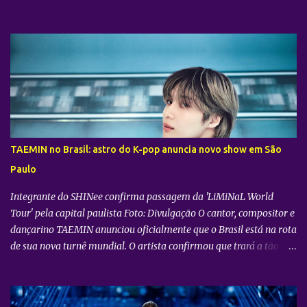
lançamento do evento cinematográfico "2026 CORTIS TOUR IN
LA: LIVE VIEWING" nas telonas do Brasil. A exibição trará a
transmissão ao vivo do show do grupo sul-coreano CORTIS ,
realizado diretamente do YouTube Theater , na cidade de Los
Angeles (EUA). O objetivo da ação é proporcionar ao público uma
vivência cinematográfica com som e imagem de alta qualidade,
conectando os fãs de todo o mundo à energia da primeira turnê
mundial do quinteto. Produzido pela gigante do entretenimento
asiático HYBE e distribuído globalmente pela Trafalgar, o evento
TAEMIN no Brasil: astro do K-pop anuncia novo show em São
promete transportar o fandom — conhecido oficialmente como
Paulo
COERS — para o centro da apresentação. Como um bônus especial
para as sessões nos cine...
Integrante do SHINee confirma passagem da 'LiMiNaL World
Tour' pela capital paulista Foto: Divulgação O cantor, compositor e
dançarino TAEMIN anunciou oficialmente que o Brasil está na rota
de sua nova turnê mundial. O artista confirmou que trará a tão
aguardada “LiMiNaL World Tour” para uma apresentação na
cidade de São Paulo: 08 de novembro, no Vibra SP. Batizada
oficialmente como “2026-27 TAEMIN WORLD TOUR ” , a nova