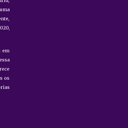
rid,
 uma
ente,
020,
s em
dessa
rece
s os
rias