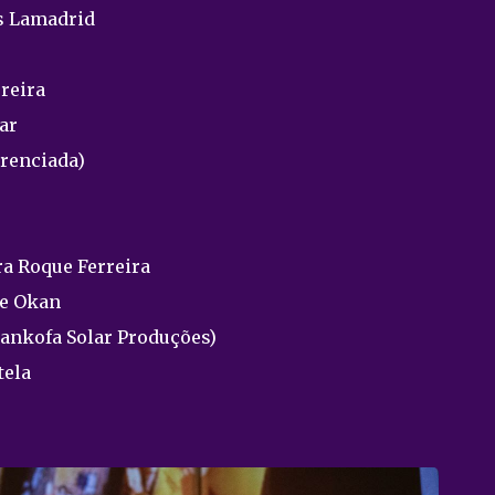
as Lamadrid
reira
ar
erenciada)
ra Roque Ferreira
de Okan
Sankofa Solar Produções)
tela