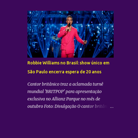
oficialmente que o Brasil está na rota de sua
promete transportar o fandom — conhecido
nova turnê mundial. O artista confirmou que
oficialmente como COERS — para o centro
trará a tão aguardada “LiMiNaL World
da apresentação. Como um bônus especial
Tour” para uma apresentação na cidade de
para as sessões nos cine...
São Paulo: 08 de novembro, no Vibra SP.
Batizada oficialmente como “2026-27
TAEMIN WORLD TOUR ” , a nova excursão
do astro rodará o mundo com apresentações
distribuídas pela Ásia, América do Norte e
Robbie Williams no Brasil: show único em
América do Sul. Além do aguardado
São Paulo encerra espera de 20 anos
encontro com os fãs brasileiros em São
Paulo, a agenda internacional do artista tem
Cantor britânico traz a aclamada turnê
paradas confirmadas em metrópoles como
mundial 'BRITPOP' para apresentação
Seul, San José, Los Angeles, Las Vegas, Grand
exclusiva no Allianz Parque no mês de
Prairie, Chicago, Newark, Monterrey, Cidade
outubro Foto: Divulgação O cantor britânico
do México, Santiago e Lima. Retorno após
Robbie Williams confirmou seu tão
sucesso como solista no país Foto:
aguardado retorno ao Brasil para um show
Divulgação A confirmação do novo
único no dia 13 de outubro de 2026. A
espetáculo firma o rápido retorno de
apresentação, que faz parte da grandiosa