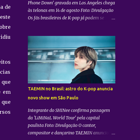
Phone Down’ gravada em Los Angeles chega
ia de
às telonas em 14 de agosto Foto: Divulgação
este
Os fãs brasileiros de K-pop já podem se
preparar para uma experiência imersiva
sobre
inédita. A distribuidora Trafalgar anunciou o
cidiu
lançamento do evento cinematográfico
"2026 CORTIS TOUR IN LA: LIVE VIEWING"
nas telonas do Brasil. A exibição trará a
itos
transmissão ao vivo do show do grupo sul-
coreano CORTIS , realizado diretamente do
cias
YouTube Theater , na cidade de Los Angeles
 que
(EUA). O objetivo da ação é proporcionar ao
TAEMIN no Brasil: astro do K-pop anuncia
e em
público uma vivência cinematográfica com
novo show em São Paulo
som e imagem de alta qualidade,
a que
conectando os fãs de todo o mundo à
Integrante do SHINee confirma passagem
rsos
energia da primeira turnê mundial do
da 'LiMiNaL World Tour' pela capital
quinteto. Produzido pela gigante do
paulista Foto: Divulgação O cantor,
entretenimento asiático HYBE e distribuído
compositor e dançarino TAEMIN anunciou
globalmente pela Trafalgar, o evento