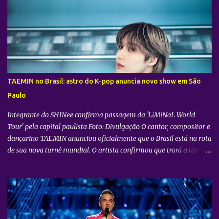
transmissão ao vivo do show do grupo sul-coreano CORTIS ,
realizado diretamente do YouTube Theater , na cidade de Los
Angeles (EUA). O objetivo da ação é proporcionar ao público uma
vivência cinematográfica com som e imagem de alta qualidade,
conectando os fãs de todo o mundo à energia da primeira turnê
mundial do quinteto. Produzido pela gigante do entretenimento
asiático HYBE e distribuído globalmente pela Trafalgar, o evento
TAEMIN no Brasil: astro do K-pop anuncia novo show em São
promete transportar o fandom — conhecido oficialmente como
Paulo
COERS — para o centro da apresentação. Como um bônus especial
para as sessões nos cine...
Integrante do SHINee confirma passagem da 'LiMiNaL World
Tour' pela capital paulista Foto: Divulgação O cantor, compositor e
dançarino TAEMIN anunciou oficialmente que o Brasil está na rota
de sua nova turnê mundial. O artista confirmou que trará a tão
aguardada “LiMiNaL World Tour” para uma apresentação na
cidade de São Paulo: 08 de novembro, no Vibra SP. Batizada
oficialmente como “2026-27 TAEMIN WORLD TOUR ” , a nova
excursão do astro rodará o mundo com apresentações distribuídas
pela Ásia, América do Norte e América do Sul. Além do aguardado