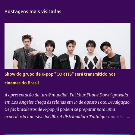
Postagens mais visitadas
Show do grupo de K-pop "CORTIS" será transmitido nos
cinemas do Brasil
A apresentação da turnê mundial ‘Put Your Phone Down’ gravada
em Los Angeles chega às telonas em 14 de agosto Foto: Divulgação
Os fãs brasileiros de K-pop já podem se preparar para uma
experiência imersiva inédita. A distribuidora Trafalgar anunciou o
lançamento do evento cinematográfico "2026 CORTIS TOUR IN
LA: LIVE VIEWING" nas telonas do Brasil. A exibição trará a