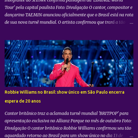
Tour' pela capital paulista Foto: Divulgação O cantor, compositor e
dançarino TAEMIN anunciou oficialmente que o Brasil está na rota
de sua nova turnê mundial. O artista confirmou que trará a tão
aguardada “LiMiNaL World Tour” para uma apresentação na
cidade de São Paulo: 08 de novembro, no Vibra SP. Batizada
oficialmente como “2026-27 TAEMIN WORLD TOUR ” , a nova
excursão do astro rodará o mundo com apresentações distribuídas
pela Ásia, América do Norte e América do Sul. Além do aguardado
encontro com os fãs brasileiros em São Paulo, a agenda
internacional do artista tem paradas confirmadas em metrópoles
como Seul, San José, Los Angeles, Las Vegas, Grand Prairie,
Chicago, Newark, Monterrey, Cidade do México, Santiago e Lima.
Robbie Williams no Brasil: show único em São Paulo encerra
Retorno após sucesso como solista no país Foto: Divulgação A
espera de 20 anos
confirmação do novo espetáculo firma o rápido retorno de
TAEMIN ...
Cantor britânico traz a aclamada turnê mundial 'BRITPOP' para
apresentação exclusiva no Allianz Parque no mês de outubro Foto:
Divulgação O cantor britânico Robbie Williams confirmou seu tão
aguardado retorno ao Brasil para um show único no dia 13 de