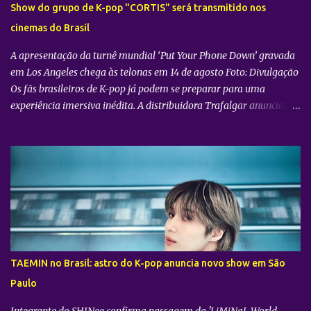
Show do grupo de K-pop "CORTIS" será transmitido nos
cinemas do Brasil
A apresentação da turnê mundial ‘Put Your Phone Down’ gravada
em Los Angeles chega às telonas em 14 de agosto Foto: Divulgação
Os fãs brasileiros de K-pop já podem se preparar para uma
experiência imersiva inédita. A distribuidora Trafalgar anunciou o
lançamento do evento cinematográfico "2026 CORTIS TOUR IN
LA: LIVE VIEWING" nas telonas do Brasil. A exibição trará a
transmissão ao vivo do show do grupo sul-coreano CORTIS ,
realizado diretamente do YouTube Theater , na cidade de Los
Angeles (EUA). O objetivo da ação é proporcionar ao público uma
vivência cinematográfica com som e imagem de alta qualidade,
conectando os fãs de todo o mundo à energia da primeira turnê
mundial do quinteto. Produzido pela gigante do entretenimento
asiático HYBE e distribuído globalmente pela Trafalgar, o evento
TAEMIN no Brasil: astro do K-pop anuncia novo show em São
promete transportar o fandom — conhecido oficialmente como
Paulo
COERS — para o centro da apresentação. Como um bônus especial
para as sessões nos cine...
Integrante do SHINee confirma passagem da 'LiMiNaL World