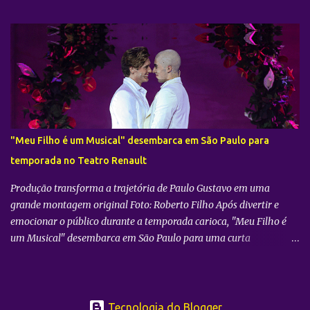
Burger King® , em parceria com a McCain® , preparou uma ação
especial que convida os consumidores a aproveitarem a data ao
lado de quem mais importa. Sob o mote "Pai, tô cheio" , a
campanha parte de uma situação muito comum no dia a dia das
famílias: o hábito dos pais de passarem a vida comendo o que
sobra dos pedidos de seus filhos. Para inverter esse jogo, nos dias
08 e 09 de agosto , já que os pais frequentemente consomem a
metade, eles também pagarão metade do preço no Balde de
Batata. “Momentos especiais pedem celebração e diversão. Por
"Meu Filho é um Musical" desembarca em São Paulo para
isso, nosso objetivo é deixar esse encontro ainda mais gostoso,
temporada no Teatro Renault
oferecendo uma batata no padrão do BK®, crocante e saborosa,
para que pais e filhos a...
Produção transforma a trajetória de Paulo Gustavo em uma
grande montagem original Foto: Roberto Filho Após divertir e
emocionar o público durante a temporada carioca, "Meu Filho é
um Musical" desembarca em São Paulo para uma curta
temporada no Teatro Renault , a partir de agosto. Apresentado
pelo Ministério da Cultura e pela BB Seguros, com patrocínio
master EMS, patrocínio Epson, e apoio BNY, Robert Half e Banco
Guanabara, o espetáculo está com ingressos à venda pela Tickets
Tecnologia do Blogger