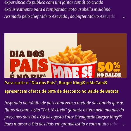
experiência do público com um jantar temático criado
exclusivamente para a temporada. Foto: Isabella Maiolino
Assinado pelo chef Mário Azevedo , do buffet Mário Azevedo
Gastronomia, o menu foi desenvolvido a partir da ambientação da
trama, transportando para a mesa referências da culinária
francesa que dialogam com o universo do espetáculo, ambientado
no interior da França durante a década de 1950. A proposta reforça
um dos diferenciais do 033 Rooftop , que alia grandes produções
teatrais a experiências gastronômicas exclusivas, concebidas
especialmente para cada montagem. Para 7 Mulheres e Um
Mistério , o chef reuniu clássicos da cozinha francesa em quatro
opções de menu. Entre os destaques estão Boeuf Bourguignon com
Para curtir o "Dia dos Pais", Burger King® e McCain®
Aligot, Quiche Lorraine, tábua de charcutaria e queijos franceses,
apresentam oferta de 50% de desconto no Balde de Batata
além de versões vegetarianas e veganas, acompanhadas por vinho
francês e sobremesas tradicionais, como Cre...
Inspirada no hábito de pais comerem a metade da comida que os
filhos deixam, ação “Pai, tô cheio” garante o item pela metade do
preço nos dias 08 e 09 de agosto Foto: Divulgação Burger King®
Para marcar o Dia dos Pais em grande estilo e com muito sabor, o