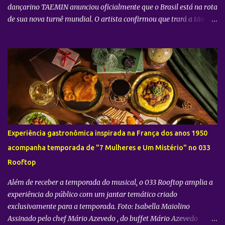
dançarino TAEMIN anunciou oficialmente que o Brasil está na rota
de sua nova turnê mundial. O artista confirmou que trará a tão
aguardada “LiMiNaL World Tour” para uma apresentação na
cidade de São Paulo: 08 de novembro, no Vibra SP. Batizada
oficialmente como “2026-27 TAEMIN WORLD TOUR ” , a nova
excursão do astro rodará o mundo com apresentações distribuídas
pela Ásia, América do Norte e América do Sul. Além do aguardado
encontro com os fãs brasileiros em São Paulo, a agenda
internacional do artista tem paradas confirmadas em metrópoles
como Seul, San José, Los Angeles, Las Vegas, Grand Prairie,
Chicago, Newark, Monterrey, Cidade do México, Santiago e Lima.
Experiência gastronômica inspirada na França dos anos 1950
Retorno após sucesso como solista no país Foto: Divulgação A
acompanha temporada de "7 Mulheres e Um Mistério" no 033
confirmação do novo espetáculo firma o rápido retorno de
Rooftop
TAEMIN ...
Além de receber a temporada do musical, o 033 Rooftop amplia a
experiência do público com um jantar temático criado
exclusivamente para a temporada. Foto: Isabella Maiolino
Assinado pelo chef Mário Azevedo , do buffet Mário Azevedo