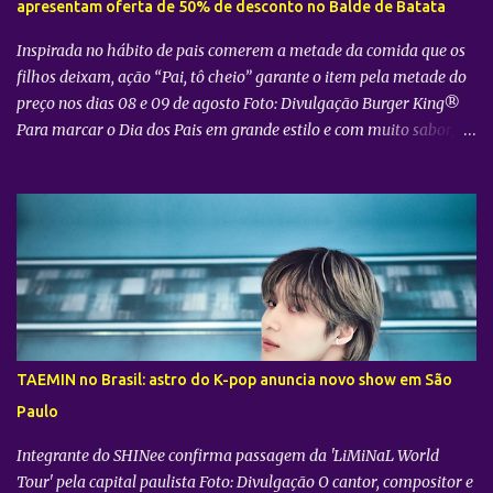
apresentam oferta de 50% de desconto no Balde de Batata
Inspirada no hábito de pais comerem a metade da comida que os
filhos deixam, ação “Pai, tô cheio” garante o item pela metade do
preço nos dias 08 e 09 de agosto Foto: Divulgação Burger King®
Para marcar o Dia dos Pais em grande estilo e com muito sabor, o
Burger King® , em parceria com a McCain® , preparou uma ação
especial que convida os consumidores a aproveitarem a data ao
lado de quem mais importa. Sob o mote "Pai, tô cheio" , a
campanha parte de uma situação muito comum no dia a dia das
famílias: o hábito dos pais de passarem a vida comendo o que
sobra dos pedidos de seus filhos. Para inverter esse jogo, nos dias
08 e 09 de agosto , já que os pais frequentemente consomem a
metade, eles também pagarão metade do preço no Balde de
Batata. “Momentos especiais pedem celebração e diversão. Por
TAEMIN no Brasil: astro do K-pop anuncia novo show em São
isso, nosso objetivo é deixar esse encontro ainda mais gostoso,
Paulo
oferecendo uma batata no padrão do BK®, crocante e saborosa,
para que pais e filhos a...
Integrante do SHINee confirma passagem da 'LiMiNaL World
Tour' pela capital paulista Foto: Divulgação O cantor, compositor e