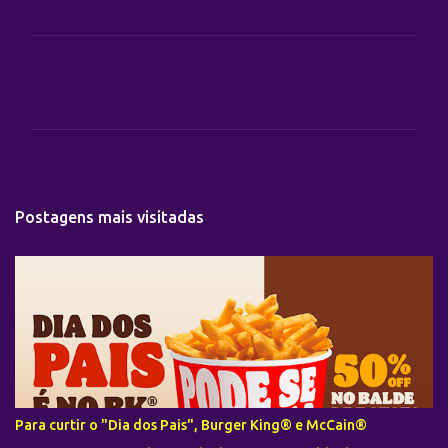
C
o
m
e
n
t
Postagens mais visitadas
á
r
i
o
s
Para curtir o "Dia dos Pais", Burger King® e McCain®