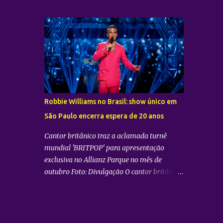
oficialmente que o Brasil está na rota de sua
promete transportar o fandom — conhecido
nova turnê mundial. O artista confirmou que
oficialmente como COERS — para o centro
trará a tão aguardada “LiMiNaL World
da apresentação. Como um bônus especial
Tour” para uma apresentação na cidade de
para as sessões nos cine...
São Paulo: 08 de novembro, no Vibra SP.
Batizada oficialmente como “2026-27
TAEMIN WORLD TOUR ” , a nova excursão
do astro rodará o mundo com apresentações
distribuídas pela Ásia, América do Norte e
Robbie Williams no Brasil: show único em
América do Sul. Além do aguardado
São Paulo encerra espera de 20 anos
encontro com os fãs brasileiros em São
Paulo, a agenda internacional do artista tem
Cantor britânico traz a aclamada turnê
paradas confirmadas em metrópoles como
mundial 'BRITPOP' para apresentação
Seul, San José, Los Angeles, Las Vegas, Grand
exclusiva no Allianz Parque no mês de
Prairie, Chicago, Newark, Monterrey, Cidade
outubro Foto: Divulgação O cantor britânico
do México, Santiago e Lima. Retorno após
Robbie Williams confirmou seu tão
sucesso como solista no país Foto:
aguardado retorno ao Brasil para um show
Divulgação A confirmação do novo
único no dia 13 de outubro de 2026. A
espetáculo firma o rápido retorno de
apresentação, que faz parte da grandiosa