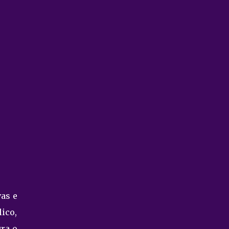
as e
ico,
gra o