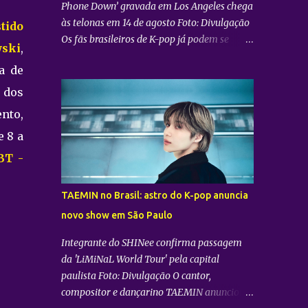
Phone Down’ gravada em Los Angeles chega
às telonas em 14 de agosto Foto: Divulgação
tido
Os fãs brasileiros de K-pop já podem se
ski
,
preparar para uma experiência imersiva
a de
inédita. A distribuidora Trafalgar anunciou o
lançamento do evento cinematográfico
 dos
"2026 CORTIS TOUR IN LA: LIVE VIEWING"
nto,
nas telonas do Brasil. A exibição trará a
e 8 a
transmissão ao vivo do show do grupo sul-
coreano CORTIS , realizado diretamente do
BT -
YouTube Theater , na cidade de Los Angeles
(EUA). O objetivo da ação é proporcionar ao
TAEMIN no Brasil: astro do K-pop anuncia
público uma vivência cinematográfica com
novo show em São Paulo
som e imagem de alta qualidade,
conectando os fãs de todo o mundo à
Integrante do SHINee confirma passagem
energia da primeira turnê mundial do
da 'LiMiNaL World Tour' pela capital
quinteto. Produzido pela gigante do
paulista Foto: Divulgação O cantor,
entretenimento asiático HYBE e distribuído
compositor e dançarino TAEMIN anunciou
globalmente pela Trafalgar, o evento