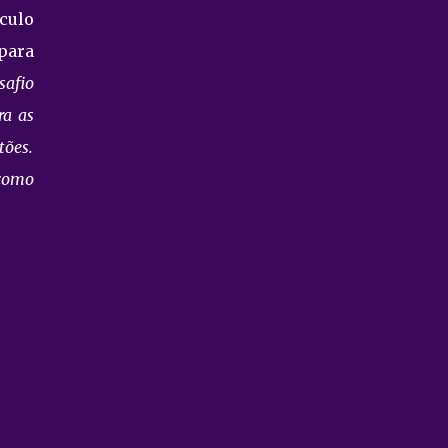
culo
para
safio
ra as
tões.
 como