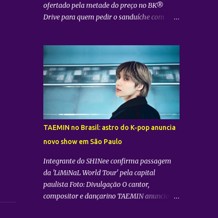
ofertado pela metade do preço no BK®
celebração que combina gastronomia,
Drive para quem pedir o sanduíche com
música e conteúdo, antecipando o clima do
“uai” Foto: Divulgação O Burger King® ,
Festival Doce Maravilha . Clientes Bradesco
uma das maiores operações de fast-food do
ainda terão 20% de desconto na compra do
mundo, anuncia o lançamento do King
sabor durante o perí...
Cheese — novidade marcada pela
combinação de um empanado de queijo
mussarela, o Queijo Crispy Seara, com
molho levemente agridoce. A novidade é a
aposta para dar continuidade ao sucesso da
plataforma The Kings e consolidar o
TAEMIN no Brasil: astro do K-pop anuncia
posicionamento da rede em indulgência no
novo show em São Paulo
mercado premium. Para marcar a chegada
do produto de forma divertida e engajar os
Integrante do SHINee confirma passagem
consumidores, o BK® preparou uma ação
da 'LiMiNaL World Tour' pela capital
interativa e exclusiva para o canal BK®
paulista Foto: Divulgação O cantor,
Drive. Das 00h do dia 3 de agosto até as
compositor e dançarino TAEMIN anunciou
23h59 do dia 5 de agosto de 2026, os clientes
oficialmente que o Brasil está na rota de sua
que passarem nos Drive-Thru dos