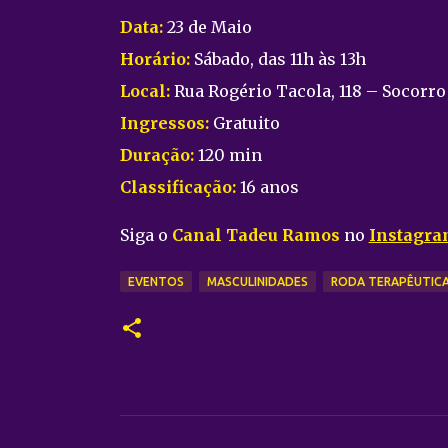
Data:
23 de Maio
Horário:
Sábado, das 11h às 13h
Local:
Rua Rogério Tacola, 118 – Socorro
Ingressos:
Gratuito
Duração:
120 min
Classificação:
16 anos
Siga o
Canal Tadeu Ramos
no
Instagr
EVENTOS
MASCULINIDADES
RODA TERAPÊUTIC
C