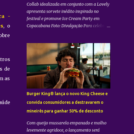
Collab idealizada em conjunto com a Lovely
apresenta sorvete inédito inspirado no
ca -
festival e promove Ice Cream Party em
es
, o
Copacabana Foto: Divulgação Para celebrar
sua participação no Festival Doce Maravilha
obre
, o Bradesco se uniu à sorveteria carioca
Sorvetiño para criar o Encontro Doce , sabor
exclusivo inspirado na mistura de ritmos,
tros
encontros e histórias que marcam o festival.
s de
A receita valoriza a riqueza dos sabores
brasileiros ao combinar açaí, acerola,
am as
amora, goiabada e ganache de cumaru, em
uma criação que traduz a diversidade e a
Burger King® lança o novo King Cheese e
criatividade da cultura nacional. O Encontro
saúde
convida consumidores a destravarem o
Doce estará disponível na unidade da
mineirês para ganhar 50% de desconto
Sorvetiño , em Copacabana. Como parte da
parceria, a sorveteria recebe a Ice Cream
Com queijo mussarela empanado e molho
Party – Encontro Doce , um momento
levemente agridoce, o lançamento será
especial que reunirá convidados em uma