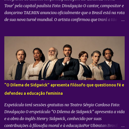
Tour' pela capital paulista Foto: Divulgação O cantor, compositor e
dançarino TAEMIN anunciou oficialmente que o Brasil está na rota
de sua nova turnê mundial. O artista confirmou que trará a tão
aguardada “LiMiNaL World Tour” para uma apresentação na
cidade de São Paulo: 08 de novembro, no Vibra SP. Batizada
oficialmente como “2026-27 TAEMIN WORLD TOUR ” , a nova
excursão do astro rodará o mundo com apresentações distribuídas
pela Ásia, América do Norte e América do Sul. Além do aguardado
encontro com os fãs brasileiros em São Paulo, a agenda
internacional do artista tem paradas confirmadas em metrópoles
como Seul, San José, Los Angeles, Las Vegas, Grand Prairie,
Chicago, Newark, Monterrey, Cidade do México, Santiago e Lima.
“O Dilema de Sidgwick” apresenta filósofo que questionou fé e
Retorno após sucesso como solista no país Foto: Divulgação A
defendeu a educação feminina
confirmação do novo espetáculo firma o rápido retorno de
TAEMIN ...
Espetáculo terá sessões gratuitas no Teatro Sérgio Cardoso Foto:
Divulgação O erspetáculo “O Dilema de Sidgwick” apresenta a vida
e a obra do inglês Henry Sidgwick, conhecido por suas
contribuições à filosofia moral e à educaçãoPor Ubiratan Brasil