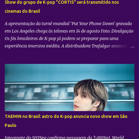
Show do grupo de K-pop "CORTIS" será transmitido nos
cinemas do Brasil
A apresentação da turnê mundial ‘Put Your Phone Down’ gravada
em Los Angeles chega às telonas em 14 de agosto Foto: Divulgação
Os fãs brasileiros de K-pop já podem se preparar para uma
experiência imersiva inédita. A distribuidora Trafalgar anunciou o
lançamento do evento cinematográfico "2026 CORTIS TOUR IN
LA: LIVE VIEWING" nas telonas do Brasil. A exibição trará a
transmissão ao vivo do show do grupo sul-coreano CORTIS ,
realizado diretamente do YouTube Theater , na cidade de Los
Angeles (EUA). O objetivo da ação é proporcionar ao público uma
vivência cinematográfica com som e imagem de alta qualidade,
conectando os fãs de todo o mundo à energia da primeira turnê
mundial do quinteto. Produzido pela gigante do entretenimento
asiático HYBE e distribuído globalmente pela Trafalgar, o evento
TAEMIN no Brasil: astro do K-pop anuncia novo show em São
promete transportar o fandom — conhecido oficialmente como
Paulo
COERS — para o centro da apresentação. Como um bônus especial
para as sessões nos cine...
Integrante do SHINee confirma passagem da 'LiMiNaL World