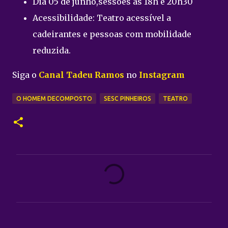
Dia 05 de junho,sessões às 18h e 20h30
Acessibilidade: Teatro acessível a
cadeirantes e pessoas com mobilidade
reduzida.
Siga o
Canal Tadeu Ramos
no
Instagram
O HOMEM DECOMPOSTO
SESC PINHEIROS
TEATRO
C
o
m
e
n