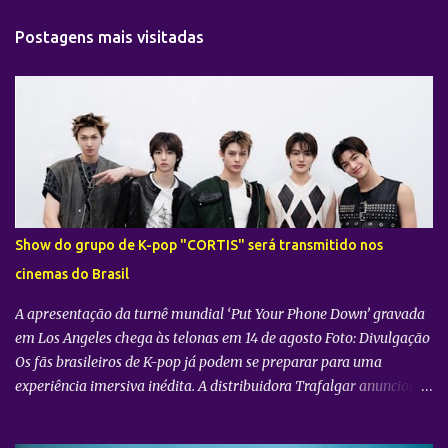
t
Postagens mais visitadas
á
r
i
o
s
Show do grupo de K-pop "CORTIS" será transmitido nos
cinemas do Brasil
A apresentação da turnê mundial ‘Put Your Phone Down’ gravada
em Los Angeles chega às telonas em 14 de agosto Foto: Divulgação
Os fãs brasileiros de K-pop já podem se preparar para uma
experiência imersiva inédita. A distribuidora Trafalgar anunciou o
lançamento do evento cinematográfico "2026 CORTIS TOUR IN
LA: LIVE VIEWING" nas telonas do Brasil. A exibição trará a