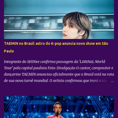
transmissão ao vivo do show do grupo sul-coreano CORTIS ,
realizado diretamente do YouTube Theater , na cidade de Los
Angeles (EUA). O objetivo da ação é proporcionar ao público uma
vivência cinematográfica com som e imagem de alta qualidade,
conectando os fãs de todo o mundo à energia da primeira turnê
mundial do quinteto. Produzido pela gigante do entretenimento
asiático HYBE e distribuído globalmente pela Trafalgar, o evento
TAEMIN no Brasil: astro do K-pop anuncia novo show em São
promete transportar o fandom — conhecido oficialmente como
Paulo
COERS — para o centro da apresentação. Como um bônus especial
para as sessões nos cine...
Integrante do SHINee confirma passagem da 'LiMiNaL World
Tour' pela capital paulista Foto: Divulgação O cantor, compositor e
dançarino TAEMIN anunciou oficialmente que o Brasil está na rota
de sua nova turnê mundial. O artista confirmou que trará a tão
aguardada “LiMiNaL World Tour” para uma apresentação na
cidade de São Paulo: 08 de novembro, no Vibra SP. Batizada
oficialmente como “2026-27 TAEMIN WORLD TOUR ” , a nova
excursão do astro rodará o mundo com apresentações distribuídas
pela Ásia, América do Norte e América do Sul. Além do aguardado