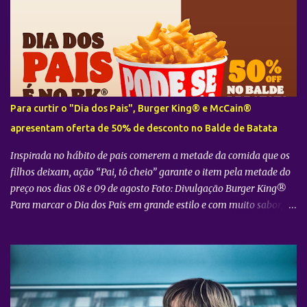
i
o
s
Para curtir o "Dia dos Pais", Burger King® e McCain®
apresentam oferta de 50% de desconto no Balde de Batata
Inspirada no hábito de pais comerem a metade da comida que os
filhos deixam, ação “Pai, tô cheio” garante o item pela metade do
preço nos dias 08 e 09 de agosto Foto: Divulgação Burger King®
Para marcar o Dia dos Pais em grande estilo e com muito sabor, o
Burger King® , em parceria com a McCain® , preparou uma ação
especial que convida os consumidores a aproveitarem a data ao
lado de quem mais importa. Sob o mote "Pai, tô cheio" , a
campanha parte de uma situação muito comum no dia a dia das
famílias: o hábito dos pais de passarem a vida comendo o que
sobra dos pedidos de seus filhos. Para inverter esse jogo, nos dias