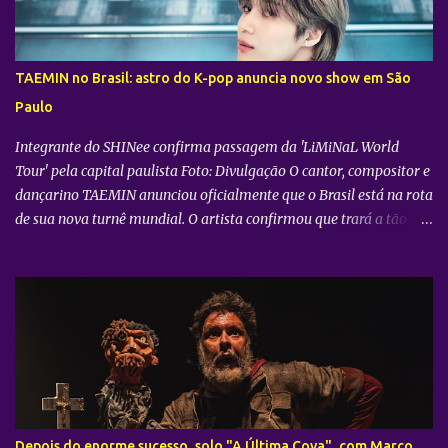
08 e 09 de agosto , já que os pais frequentemente consomem a
metade, eles também pagarão metade do preço no Balde de
Batata. “Momentos especiais pedem celebração e diversão. Por
TAEMIN no Brasil: astro do K-pop anuncia novo show em São
isso, nosso objetivo é deixar esse encontro ainda mais gostoso,
Paulo
oferecendo uma batata no padrão do BK®, crocante e saborosa,
para que pais e filhos a...
Integrante do SHINee confirma passagem da 'LiMiNaL World
Tour' pela capital paulista Foto: Divulgação O cantor, compositor e
dançarino TAEMIN anunciou oficialmente que o Brasil está na rota
de sua nova turnê mundial. O artista confirmou que trará a tão
aguardada “LiMiNaL World Tour” para uma apresentação na
cidade de São Paulo: 08 de novembro, no Vibra SP. Batizada
oficialmente como “2026-27 TAEMIN WORLD TOUR ” , a nova
excursão do astro rodará o mundo com apresentações distribuídas
pela Ásia, América do Norte e América do Sul. Além do aguardado
encontro com os fãs brasileiros em São Paulo, a agenda
internacional do artista tem paradas confirmadas em metrópoles
como Seul, San José, Los Angeles, Las Vegas, Grand Prairie,
Chicago, Newark, Monterrey, Cidade do México, Santiago e Lima.
Depois do enorme sucesso, solo "A Última Cova", com Marco