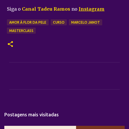
Siga o
Canal Tadeu Ramos
no
Instagram
AMOR À FLOR DA PELE
CURSO
MARCELO JANOT
MASTERCLASS
C
o
m
e
n
t
Postagens mais visitadas
á
r