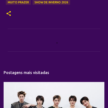
MUITO PRAZER
SHOW DE INVERNO 2026
C
o
m
e
n
t
Postagens mais visitadas
á
r
i
o
s