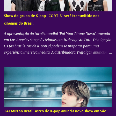
Show do grupo de K-pop "CORTIS" será transmitido nos
cinemas do Brasil
A apresentação da turnê mundial ‘Put Your Phone Down’ gravada
em Los Angeles chega às telonas em 14 de agosto Foto: Divulgação
Os fãs brasileiros de K-pop já podem se preparar para uma
experiência imersiva inédita. A distribuidora Trafalgar anunciou o
lançamento do evento cinematográfico "2026 CORTIS TOUR IN
LA: LIVE VIEWING" nas telonas do Brasil. A exibição trará a
transmissão ao vivo do show do grupo sul-coreano CORTIS ,
realizado diretamente do YouTube Theater , na cidade de Los
Angeles (EUA). O objetivo da ação é proporcionar ao público uma
vivência cinematográfica com som e imagem de alta qualidade,
conectando os fãs de todo o mundo à energia da primeira turnê
mundial do quinteto. Produzido pela gigante do entretenimento
asiático HYBE e distribuído globalmente pela Trafalgar, o evento
TAEMIN no Brasil: astro do K-pop anuncia novo show em São
promete transportar o fandom — conhecido oficialmente como