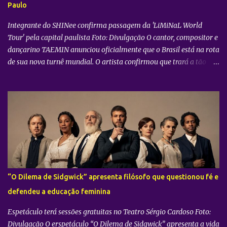
Paulo
COERS — para o centro da apresentação. Como um bônus especial
para as sessões nos cine...
Integrante do SHINee confirma passagem da 'LiMiNaL World
Tour' pela capital paulista Foto: Divulgação O cantor, compositor e
dançarino TAEMIN anunciou oficialmente que o Brasil está na rota
de sua nova turnê mundial. O artista confirmou que trará a tão
aguardada “LiMiNaL World Tour” para uma apresentação na
cidade de São Paulo: 08 de novembro, no Vibra SP. Batizada
oficialmente como “2026-27 TAEMIN WORLD TOUR ” , a nova
excursão do astro rodará o mundo com apresentações distribuídas
pela Ásia, América do Norte e América do Sul. Além do aguardado
encontro com os fãs brasileiros em São Paulo, a agenda
internacional do artista tem paradas confirmadas em metrópoles
como Seul, San José, Los Angeles, Las Vegas, Grand Prairie,
Chicago, Newark, Monterrey, Cidade do México, Santiago e Lima.
“O Dilema de Sidgwick” apresenta filósofo que questionou fé e
Retorno após sucesso como solista no país Foto: Divulgação A
defendeu a educação feminina
confirmação do novo espetáculo firma o rápido retorno de
TAEMIN ...
Espetáculo terá sessões gratuitas no Teatro Sérgio Cardoso Foto:
Divulgação O erspetáculo “O Dilema de Sidgwick” apresenta a vida