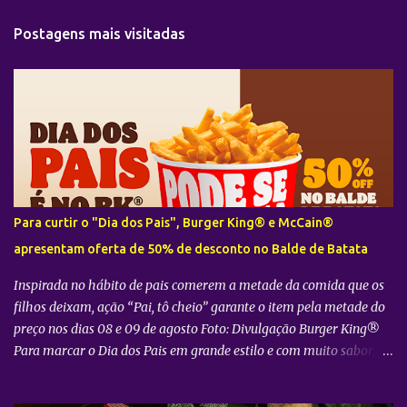
t
Postagens mais visitadas
á
r
i
o
s
Para curtir o "Dia dos Pais", Burger King® e McCain®
apresentam oferta de 50% de desconto no Balde de Batata
Inspirada no hábito de pais comerem a metade da comida que os
filhos deixam, ação “Pai, tô cheio” garante o item pela metade do
preço nos dias 08 e 09 de agosto Foto: Divulgação Burger King®
Para marcar o Dia dos Pais em grande estilo e com muito sabor, o
Burger King® , em parceria com a McCain® , preparou uma ação
especial que convida os consumidores a aproveitarem a data ao