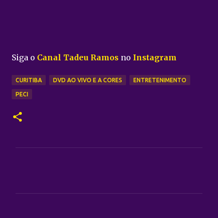
Siga o
Canal Tadeu Ramos
no
Instagram
CURITIBA
DVD AO VIVO E A CORES
ENTRETENIMENTO
PECI
C
o
m
e
n