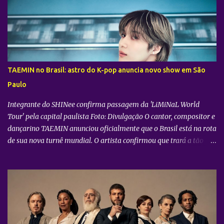
realizado diretamente do YouTube Theater , na cidade de Los
Angeles (EUA). O objetivo da ação é proporcionar ao público uma
vivência cinematográfica com som e imagem de alta qualidade,
conectando os fãs de todo o mundo à energia da primeira turnê
mundial do quinteto. Produzido pela gigante do entretenimento
asiático HYBE e distribuído globalmente pela Trafalgar, o evento
TAEMIN no Brasil: astro do K-pop anuncia novo show em São
promete transportar o fandom — conhecido oficialmente como
Paulo
COERS — para o centro da apresentação. Como um bônus especial
para as sessões nos cine...
Integrante do SHINee confirma passagem da 'LiMiNaL World
Tour' pela capital paulista Foto: Divulgação O cantor, compositor e
dançarino TAEMIN anunciou oficialmente que o Brasil está na rota
de sua nova turnê mundial. O artista confirmou que trará a tão
aguardada “LiMiNaL World Tour” para uma apresentação na
cidade de São Paulo: 08 de novembro, no Vibra SP. Batizada
oficialmente como “2026-27 TAEMIN WORLD TOUR ” , a nova
excursão do astro rodará o mundo com apresentações distribuídas
pela Ásia, América do Norte e América do Sul. Além do aguardado
encontro com os fãs brasileiros em São Paulo, a agenda