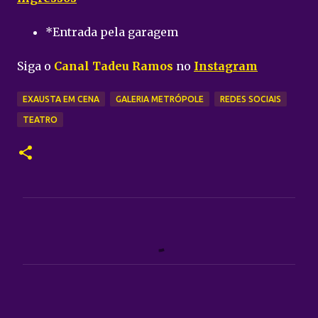
*Entrada pela garagem
Siga o
Canal Tadeu Ramos
no
Instagram
EXAUSTA EM CENA
GALERIA METRÓPOLE
REDES SOCIAIS
TEATRO
C
o
m
e
n