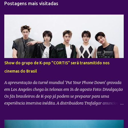
t
Postagens mais visitadas
á
r
i
o
s
Show do grupo de K-pop "CORTIS" será transmitido nos
cinemas do Brasil
A apresentação da turnê mundial ‘Put Your Phone Down’ gravada
em Los Angeles chega às telonas em 14 de agosto Foto: Divulgação
Os fãs brasileiros de K-pop já podem se preparar para uma
experiência imersiva inédita. A distribuidora Trafalgar anunciou o
lançamento do evento cinematográfico "2026 CORTIS TOUR IN
LA: LIVE VIEWING" nas telonas do Brasil. A exibição trará a
transmissão ao vivo do show do grupo sul-coreano CORTIS ,