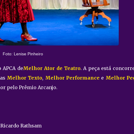
Foto: Lenise Pinheiro
o APCA de
Melhor Ator de Teatro
. A peça está concorr
ias
Melhor Texto
,
Melhor Performance
e
Melhor Pe
or pelo Prêmio Arcanjo.
e Ricardo Rathsam