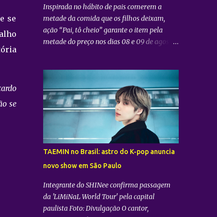
Inspirada no hábito de pais comerem a
e se
metade da comida que os filhos deixam,
ação “Pai, tô cheio” garante o item pela
alho
metade do preço nos dias 08 e 09 de agosto
tória
Foto: Divulgação Burger King® Para marcar
o Dia dos Pais em grande estilo e com muito
sabor, o Burger King® , em parceria com a
cardo
McCain® , preparou uma ação especial que
convida os consumidores a aproveitarem a
ão se
data ao lado de quem mais importa. Sob o
mote "Pai, tô cheio" , a campanha parte de
uma situação muito comum no dia a dia das
famílias: o hábito dos pais de passarem a
TAEMIN no Brasil: astro do K-pop anuncia
vida comendo o que sobra dos pedidos de
novo show em São Paulo
seus filhos. Para inverter esse jogo, nos dias
08 e 09 de agosto , já que os pais
Integrante do SHINee confirma passagem
frequentemente consomem a metade, eles
da 'LiMiNaL World Tour' pela capital
também pagarão metade do preço no Balde
paulista Foto: Divulgação O cantor,
de Batata. “Momentos especiais pedem