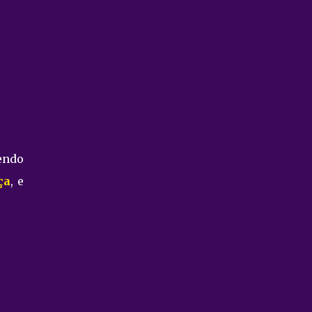
pudesse c...
endo
ça
, e