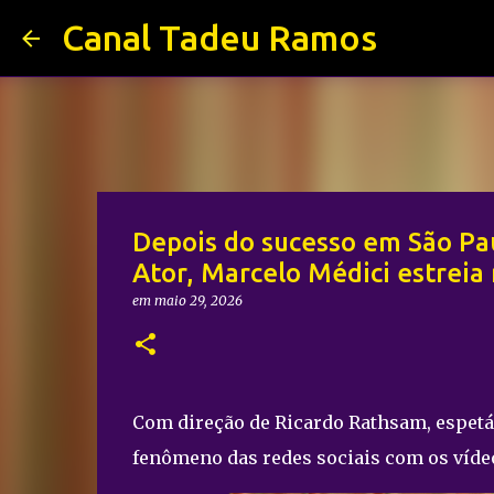
Canal Tadeu Ramos
Depois do sucesso em São P
Ator, Marcelo Médici estreia
em
maio 29, 2026
Com direção de Ricardo Rathsam, espetá
fenômeno das redes sociais com os víde