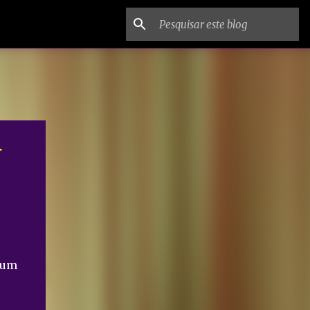
r
 um