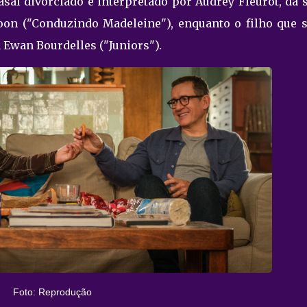
casal divorciado é interpretado por Audrey Fleurot, da 
oon ("Conduzindo Madeleine"), enquanto o filho que s
 Ewan Bourdelles ("Juniors").
Foto: Reprodução