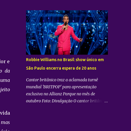
oficialmente que o Brasil está na rota de sua
promete transportar o fandom — conhecido
nova turnê mundial. O artista confirmou que
oficialmente como COERS — para o centro
trará a tão aguardada “LiMiNaL World
da apresentação. Como um bônus especial
Tour” para uma apresentação na cidade de
para as sessões nos cine...
São Paulo: 08 de novembro, no Vibra SP.
Batizada oficialmente como “2026-27
TAEMIN WORLD TOUR ” , a nova excursão
do astro rodará o mundo com apresentações
distribuídas pela Ásia, América do Norte e
Robbie Williams no Brasil: show único em
dor e
América do Sul. Além do aguardado
São Paulo encerra espera de 20 anos
encontro com os fãs brasileiros em São
o da
Paulo, a agenda internacional do artista tem
Cantor britânico traz a aclamada turnê
e uma
paradas confirmadas em metrópoles como
mundial 'BRITPOP' para apresentação
jeito
Seul, San José, Los Angeles, Las Vegas, Grand
exclusiva no Allianz Parque no mês de
Prairie, Chicago, Newark, Monterrey, Cidade
outubro Foto: Divulgação O cantor britânico
do México, Santiago e Lima. Retorno após
Robbie Williams confirmou seu tão
sucesso como solista no país Foto:
vida
aguardado retorno ao Brasil para um show
Divulgação A confirmação do novo
único no dia 13 de outubro de 2026. A
, mas
espetáculo firma o rápido retorno de
apresentação, que faz parte da grandiosa