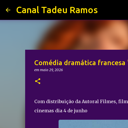
Canal Tadeu Ramos
Comédia dramática francesa "
em
maio 29, 2026
Com distribuição da Autoral Filmes, fil
cinemas dia 4 de junho