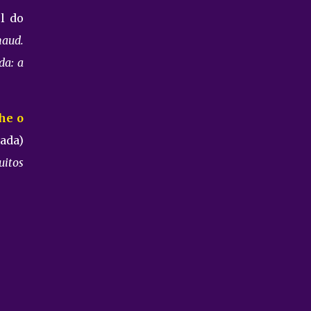
l do
naud.
da: a
he o
ada)
uitos