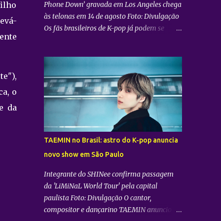
Phone Down’ gravada em Los Angeles chega
ilho
às telonas em 14 de agosto Foto: Divulgação
levá-
Os fãs brasileiros de K-pop já podem se
cente
preparar para uma experiência imersiva
inédita. A distribuidora Trafalgar anunciou o
lançamento do evento cinematográfico
"2026 CORTIS TOUR IN LA: LIVE VIEWING"
e"),
nas telonas do Brasil. A exibição trará a
a, o
transmissão ao vivo do show do grupo sul-
e da
coreano CORTIS , realizado diretamente do
YouTube Theater , na cidade de Los Angeles
(EUA). O objetivo da ação é proporcionar ao
TAEMIN no Brasil: astro do K-pop anuncia
público uma vivência cinematográfica com
novo show em São Paulo
som e imagem de alta qualidade,
conectando os fãs de todo o mundo à
Integrante do SHINee confirma passagem
energia da primeira turnê mundial do
da 'LiMiNaL World Tour' pela capital
quinteto. Produzido pela gigante do
paulista Foto: Divulgação O cantor,
entretenimento asiático HYBE e distribuído
compositor e dançarino TAEMIN anunciou
globalmente pela Trafalgar, o evento