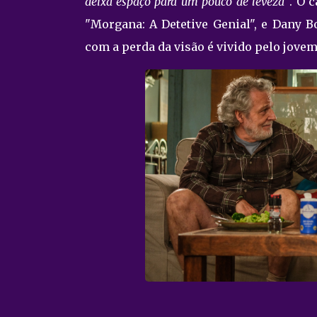
deixa espaço para um pouco de leveza"
. O 
"Morgana: A Detetive Genial", e Dany B
com a perda da visão é vivido pelo jovem