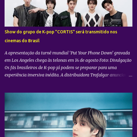
s
Show do grupo de K-pop "CORTIS" será transmitido nos
cinemas do Brasil
A apresentação da turnê mundial ‘Put Your Phone Down’ gravada
em Los Angeles chega às telonas em 14 de agosto Foto: Divulgação
Os fãs brasileiros de K-pop já podem se preparar para uma
experiência imersiva inédita. A distribuidora Trafalgar anunciou o
lançamento do evento cinematográfico "2026 CORTIS TOUR IN
LA: LIVE VIEWING" nas telonas do Brasil. A exibição trará a
transmissão ao vivo do show do grupo sul-coreano CORTIS ,
realizado diretamente do YouTube Theater , na cidade de Los
Angeles (EUA). O objetivo da ação é proporcionar ao público uma
vivência cinematográfica com som e imagem de alta qualidade,
conectando os fãs de todo o mundo à energia da primeira turnê
mundial do quinteto. Produzido pela gigante do entretenimento