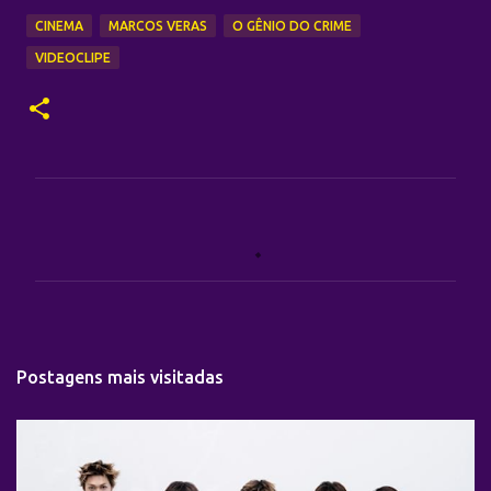
CINEMA
MARCOS VERAS
O GÊNIO DO CRIME
VIDEOCLIPE
C
o
m
e
n
t
Postagens mais visitadas
á
r
i
o