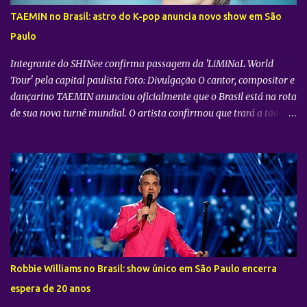
asiático HYBE e distribuído globalmente pela Trafalgar, o evento
TAEMIN no Brasil: astro do K-pop anuncia novo show em São
promete transportar o fandom — conhecido oficialmente como
Paulo
COERS — para o centro da apresentação. Como um bônus especial
para as sessões nos cine...
Integrante do SHINee confirma passagem da 'LiMiNaL World
Tour' pela capital paulista Foto: Divulgação O cantor, compositor e
dançarino TAEMIN anunciou oficialmente que o Brasil está na rota
de sua nova turnê mundial. O artista confirmou que trará a tão
aguardada “LiMiNaL World Tour” para uma apresentação na
cidade de São Paulo: 08 de novembro, no Vibra SP. Batizada
oficialmente como “2026-27 TAEMIN WORLD TOUR ” , a nova
excursão do astro rodará o mundo com apresentações distribuídas
pela Ásia, América do Norte e América do Sul. Além do aguardado
encontro com os fãs brasileiros em São Paulo, a agenda
internacional do artista tem paradas confirmadas em metrópoles
como Seul, San José, Los Angeles, Las Vegas, Grand Prairie,
Chicago, Newark, Monterrey, Cidade do México, Santiago e Lima.
Robbie Williams no Brasil: show único em São Paulo encerra
Retorno após sucesso como solista no país Foto: Divulgação A
espera de 20 anos
confirmação do novo espetáculo firma o rápido retorno de