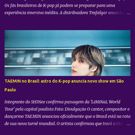
Os fãs brasileiros de K-pop já podem se preparar para uma
experiência imersiva inédita. A distribuidora Trafalgar anunciou o
lançamento do evento cinematográfico "2026 CORTIS TOUR IN
LA: LIVE VIEWING" nas telonas do Brasil. A exibição trará a
transmissão ao vivo do show do grupo sul-coreano CORTIS ,
realizado diretamente do YouTube Theater , na cidade de Los
Angeles (EUA). O objetivo da ação é proporcionar ao público uma
vivência cinematográfica com som e imagem de alta qualidade,
conectando os fãs de todo o mundo à energia da primeira turnê
mundial do quinteto. Produzido pela gigante do entretenimento
asiático HYBE e distribuído globalmente pela Trafalgar, o evento
TAEMIN no Brasil: astro do K-pop anuncia novo show em São
promete transportar o fandom — conhecido oficialmente como
Paulo
COERS — para o centro da apresentação. Como um bônus especial
para as sessões nos cine...
Integrante do SHINee confirma passagem da 'LiMiNaL World
Tour' pela capital paulista Foto: Divulgação O cantor, compositor e
dançarino TAEMIN anunciou oficialmente que o Brasil está na rota
de sua nova turnê mundial. O artista confirmou que trará a tão
aguardada “LiMiNaL World Tour” para uma apresentação na