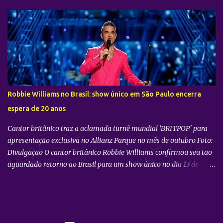
cidade de São Paulo: 08 de novembro, no Vibra SP. Batizada
oficialmente como “2026-27 TAEMIN WORLD TOUR ” , a nova
excursão do astro rodará o mundo com apresentações distribuídas
pela Ásia, América do Norte e América do Sul. Além do aguardado
encontro com os fãs brasileiros em São Paulo, a agenda
internacional do artista tem paradas confirmadas em metrópoles
como Seul, San José, Los Angeles, Las Vegas, Grand Prairie,
Chicago, Newark, Monterrey, Cidade do México, Santiago e Lima.
Robbie Williams no Brasil: show único em São Paulo encerra
Retorno após sucesso como solista no país Foto: Divulgação A
espera de 20 anos
confirmação do novo espetáculo firma o rápido retorno de
TAEMIN ...
Cantor britânico traz a aclamada turnê mundial 'BRITPOP' para
apresentação exclusiva no Allianz Parque no mês de outubro Foto:
Divulgação O cantor britânico Robbie Williams confirmou seu tão
aguardado retorno ao Brasil para um show único no dia 13 de
outubro de 2026. A apresentação, que faz parte da grandiosa turnê
BRITPOP , será realizada no Allianz Parque, na cidade de São
Paulo. Com uma base de admiradores sólida e um legado inegável
no país, o artista volta aos palcos nacionais embalado pelo sucesso