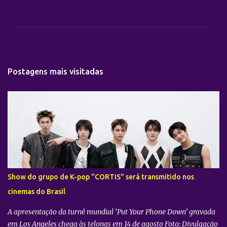
o
m
e
n
t
Postagens mais visitadas
á
r
i
o
s
Show do grupo de K-pop "CORTIS" será transmitido nos
cinemas do Brasil
A apresentação da turnê mundial ‘Put Your Phone Down’ gravada
em Los Angeles chega às telonas em 14 de agosto Foto: Divulgação