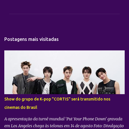
o
m
e
n
t
Postagens mais visitadas
á
r
i
o
s
Show do grupo de K-pop "CORTIS" será transmitido nos
cinemas do Brasil
A apresentação da turnê mundial ‘Put Your Phone Down’ gravada
em Los Angeles chega às telonas em 14 de agosto Foto: Divulgação