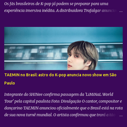
Os fãs brasileiros de K-pop já podem se preparar para uma
experiência imersiva inédita. A distribuidora Trafalgar anunciou o
lançamento do evento cinematográfico "2026 CORTIS TOUR IN
LA: LIVE VIEWING" nas telonas do Brasil. A exibição trará a
transmissão ao vivo do show do grupo sul-coreano CORTIS ,
realizado diretamente do YouTube Theater , na cidade de Los
Angeles (EUA). O objetivo da ação é proporcionar ao público uma
vivência cinematográfica com som e imagem de alta qualidade,
conectando os fãs de todo o mundo à energia da primeira turnê
mundial do quinteto. Produzido pela gigante do entretenimento
asiático HYBE e distribuído globalmente pela Trafalgar, o evento
TAEMIN no Brasil: astro do K-pop anuncia novo show em São
promete transportar o fandom — conhecido oficialmente como
Paulo
COERS — para o centro da apresentação. Como um bônus especial
para as sessões nos cine...
Integrante do SHINee confirma passagem da 'LiMiNaL World
Tour' pela capital paulista Foto: Divulgação O cantor, compositor e
dançarino TAEMIN anunciou oficialmente que o Brasil está na rota
de sua nova turnê mundial. O artista confirmou que trará a tão
aguardada “LiMiNaL World Tour” para uma apresentação na