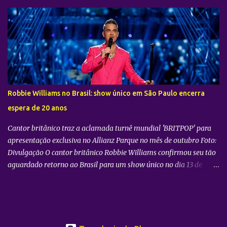
cidade de São Paulo: 08 de novembro, no Vibra SP. Batizada
oficialmente como “2026-27 TAEMIN WORLD TOUR ” , a nova
excursão do astro rodará o mundo com apresentações distribuídas
pela Ásia, América do Norte e América do Sul. Além do aguardado
encontro com os fãs brasileiros em São Paulo, a agenda
internacional do artista tem paradas confirmadas em metrópoles
como Seul, San José, Los Angeles, Las Vegas, Grand Prairie,
Chicago, Newark, Monterrey, Cidade do México, Santiago e Lima.
Robbie Williams no Brasil: show único em São Paulo encerra
Retorno após sucesso como solista no país Foto: Divulgação A
espera de 20 anos
confirmação do novo espetáculo firma o rápido retorno de
TAEMIN ...
Cantor britânico traz a aclamada turnê mundial 'BRITPOP' para
apresentação exclusiva no Allianz Parque no mês de outubro Foto:
Divulgação O cantor britânico Robbie Williams confirmou seu tão
aguardado retorno ao Brasil para um show único no dia 13 de
outubro de 2026. A apresentação, que faz parte da grandiosa turnê
BRITPOP , será realizada no Allianz Parque, na cidade de São
Paulo. Com uma base de admiradores sólida e um legado inegável
no país, o artista volta aos palcos nacionais embalado pelo sucesso
estrondoso de sua mais recente excursão global e de seus novos