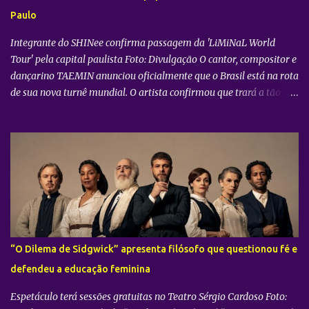
promete transportar o fandom — conhecido oficialmente como
Paulo
COERS — para o centro da apresentação. Como um bônus especial
para as sessões nos cine...
Integrante do SHINee confirma passagem da 'LiMiNaL World
Tour' pela capital paulista Foto: Divulgação O cantor, compositor e
dançarino TAEMIN anunciou oficialmente que o Brasil está na rota
de sua nova turnê mundial. O artista confirmou que trará a tão
aguardada “LiMiNaL World Tour” para uma apresentação na
cidade de São Paulo: 08 de novembro, no Vibra SP. Batizada
oficialmente como “2026-27 TAEMIN WORLD TOUR ” , a nova
excursão do astro rodará o mundo com apresentações distribuídas
pela Ásia, América do Norte e América do Sul. Além do aguardado
encontro com os fãs brasileiros em São Paulo, a agenda
internacional do artista tem paradas confirmadas em metrópoles
como Seul, San José, Los Angeles, Las Vegas, Grand Prairie,
Chicago, Newark, Monterrey, Cidade do México, Santiago e Lima.
“O Dilema de Sidgwick” apresenta filósofo que questionou fé e
Retorno após sucesso como solista no país Foto: Divulgação A
defendeu a educação feminina
confirmação do novo espetáculo firma o rápido retorno de
TAEMIN ...
Espetáculo terá sessões gratuitas no Teatro Sérgio Cardoso Foto: