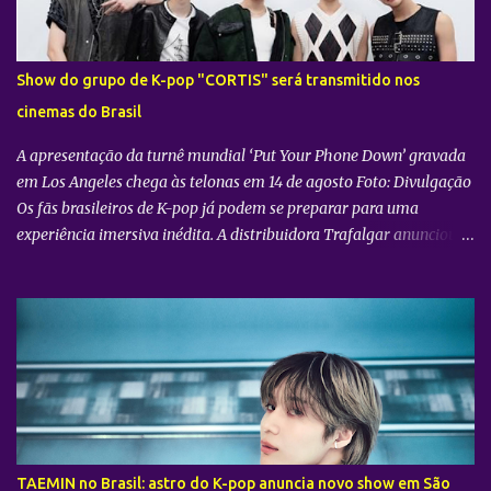
Show do grupo de K-pop "CORTIS" será transmitido nos
cinemas do Brasil
A apresentação da turnê mundial ‘Put Your Phone Down’ gravada
em Los Angeles chega às telonas em 14 de agosto Foto: Divulgação
Os fãs brasileiros de K-pop já podem se preparar para uma
experiência imersiva inédita. A distribuidora Trafalgar anunciou o
lançamento do evento cinematográfico "2026 CORTIS TOUR IN
LA: LIVE VIEWING" nas telonas do Brasil. A exibição trará a
transmissão ao vivo do show do grupo sul-coreano CORTIS ,
realizado diretamente do YouTube Theater , na cidade de Los
Angeles (EUA). O objetivo da ação é proporcionar ao público uma
vivência cinematográfica com som e imagem de alta qualidade,
conectando os fãs de todo o mundo à energia da primeira turnê
mundial do quinteto. Produzido pela gigante do entretenimento
asiático HYBE e distribuído globalmente pela Trafalgar, o evento
TAEMIN no Brasil: astro do K-pop anuncia novo show em São