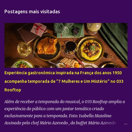
n
t
Postagens mais visitadas
á
r
i
o
s
Experiência gastronômica inspirada na França dos anos 1950
acompanha temporada de "7 Mulheres e Um Mistério" no 033
Rooftop
Além de receber a temporada do musical, o 033 Rooftop amplia a
experiência do público com um jantar temático criado
exclusivamente para a temporada. Foto: Isabella Maiolino
Assinado pelo chef Mário Azevedo , do buffet Mário Azevedo
Gastronomia, o menu foi desenvolvido a partir da ambientação da