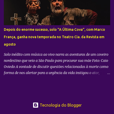
famílias: o hábito dos pais de passarem a vida comendo o que
sobra dos pedidos de seus filhos. Para inverter esse jogo, nos dias
08 e 09 de agosto , já que os pais frequentemente consomem a
metade, eles também pagarão metade do preço no Balde de
Batata. “Momentos especiais pedem celebração e diversão. Por
Depois do enorme sucesso, solo "A Última Cova", com Marco
isso, nosso objetivo é deixar esse encontro ainda mais gostoso,
França, ganha nova temporada no Teatro Cia. da Revista em
oferecendo uma batata no padrão do BK®, crocante e saborosa,
agosto
para que pais e filhos a...
Solo inédito com música ao vivo narra as aventuras de um coveiro
nordestino que veio a São Paulo para procurar sua mãe Foto: Caio
Oviedo A vontade de discutir questões relacionadas à morte como
forma de nos alertar para a urgência da vida instigou o ator,
músico e diretor musical Marco França a idealizar o solo A Última
Cova , com texto inédito de Newton Moreno e direção de Ana Rosa
Genari Tezza . O espetáculo, com produção da Morente e Forte ,
tem sua temporada de estreia em julho no Espaço Cênico do Sesc
Pompeia . Em cena, ainda estão os músicos Bruno Menegatti e
Tecnologia do Blogger
Juliano Veríssimo. A trama acompanha a história de Djalma, um