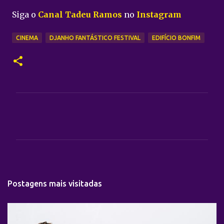
Siga o
Canal Tadeu Ramos
no
Instagram
CINEMA
DJANHO FANTÁSTICO FESTIVAL
EDIFÍCIO BONFIM
C
o
m
e
n
t
Postagens mais visitadas
á
r
i