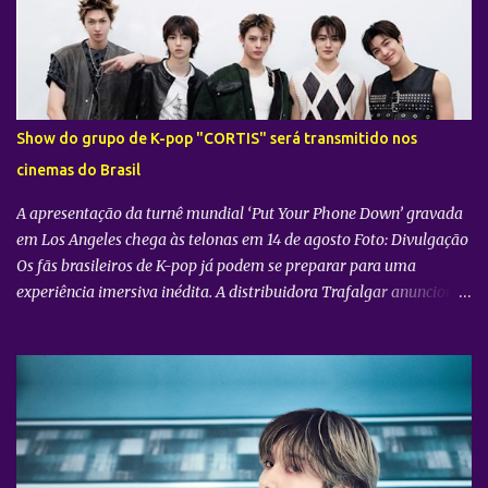
o
s
Show do grupo de K-pop "CORTIS" será transmitido nos
cinemas do Brasil
A apresentação da turnê mundial ‘Put Your Phone Down’ gravada
em Los Angeles chega às telonas em 14 de agosto Foto: Divulgação
Os fãs brasileiros de K-pop já podem se preparar para uma
experiência imersiva inédita. A distribuidora Trafalgar anunciou o
lançamento do evento cinematográfico "2026 CORTIS TOUR IN
LA: LIVE VIEWING" nas telonas do Brasil. A exibição trará a
transmissão ao vivo do show do grupo sul-coreano CORTIS ,
realizado diretamente do YouTube Theater , na cidade de Los
Angeles (EUA). O objetivo da ação é proporcionar ao público uma
vivência cinematográfica com som e imagem de alta qualidade,
conectando os fãs de todo o mundo à energia da primeira turnê