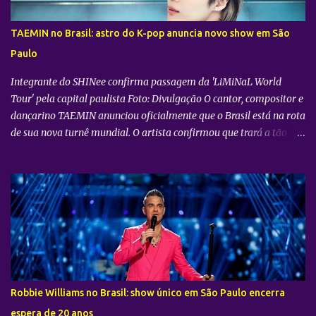
mundial do quinteto. Produzido pela gigante do entretenimento
asiático HYBE e distribuído globalmente pela Trafalgar, o evento
TAEMIN no Brasil: astro do K-pop anuncia novo show em São
promete transportar o fandom — conhecido oficialmente como
Paulo
COERS — para o centro da apresentação. Como um bônus especial
para as sessões nos cine...
Integrante do SHINee confirma passagem da 'LiMiNaL World
Tour' pela capital paulista Foto: Divulgação O cantor, compositor e
dançarino TAEMIN anunciou oficialmente que o Brasil está na rota
de sua nova turnê mundial. O artista confirmou que trará a tão
aguardada “LiMiNaL World Tour” para uma apresentação na
cidade de São Paulo: 08 de novembro, no Vibra SP. Batizada
oficialmente como “2026-27 TAEMIN WORLD TOUR ” , a nova
excursão do astro rodará o mundo com apresentações distribuídas
pela Ásia, América do Norte e América do Sul. Além do aguardado
encontro com os fãs brasileiros em São Paulo, a agenda
internacional do artista tem paradas confirmadas em metrópoles
como Seul, San José, Los Angeles, Las Vegas, Grand Prairie,
Chicago, Newark, Monterrey, Cidade do México, Santiago e Lima.
Robbie Williams no Brasil: show único em São Paulo encerra
Retorno após sucesso como solista no país Foto: Divulgação A
espera de 20 anos