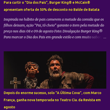
Para curtir o "Dia dos Pais", Burger King® e McCain®
Aligot, Quiche Lorraine, tábua de charcutaria e queijos franceses,
apresentam oferta de 50% de desconto no Balde de Batata
além de versões vegetarianas e veganas, acompanhadas por vinho
francês e sobremesas tradicionais, como Cre...
Inspirada no hábito de pais comerem a metade da comida que os
filhos deixam, ação “Pai, tô cheio” garante o item pela metade do
preço nos dias 08 e 09 de agosto Foto: Divulgação Burger King®
Para marcar o Dia dos Pais em grande estilo e com muito sabor, o
Burger King® , em parceria com a McCain® , preparou uma ação
especial que convida os consumidores a aproveitarem a data ao
lado de quem mais importa. Sob o mote "Pai, tô cheio" , a
campanha parte de uma situação muito comum no dia a dia das
famílias: o hábito dos pais de passarem a vida comendo o que
sobra dos pedidos de seus filhos. Para inverter esse jogo, nos dias
08 e 09 de agosto , já que os pais frequentemente consomem a
metade, eles também pagarão metade do preço no Balde de
Batata. “Momentos especiais pedem celebração e diversão. Por
Depois do enorme sucesso, solo "A Última Cova", com Marco
isso, nosso objetivo é deixar esse encontro ainda mais gostoso,
França, ganha nova temporada no Teatro Cia. da Revista em
oferecendo uma batata no padrão do BK®, crocante e saborosa,
agosto
para que pais e filhos a...