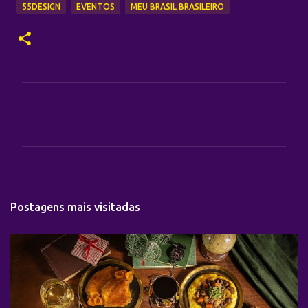
55DESIGN
EVENTOS
MEU BRASIL BRASILEIRO
C
o
m
e
n
t
Postagens mais visitadas
á
r
i
o
s