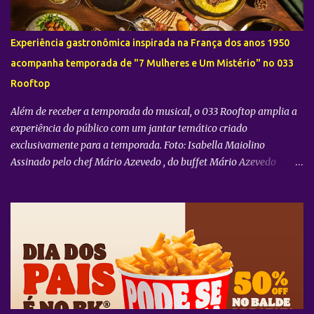
Experiência gastronômica inspirada na França dos anos 1950
acompanha temporada de "7 Mulheres e Um Mistério" no 033
Rooftop
Além de receber a temporada do musical, o 033 Rooftop amplia a
experiência do público com um jantar temático criado
exclusivamente para a temporada. Foto: Isabella Maiolino
Assinado pelo chef Mário Azevedo , do buffet Mário Azevedo
Gastronomia, o menu foi desenvolvido a partir da ambientação da
trama, transportando para a mesa referências da culinária
francesa que dialogam com o universo do espetáculo, ambientado
no interior da França durante a década de 1950. A proposta reforça
um dos diferenciais do 033 Rooftop , que alia grandes produções
teatrais a experiências gastronômicas exclusivas, concebidas
especialmente para cada montagem. Para 7 Mulheres e Um
Mistério , o chef reuniu clássicos da cozinha francesa em quatro
opções de menu. Entre os destaques estão Boeuf Bourguignon com