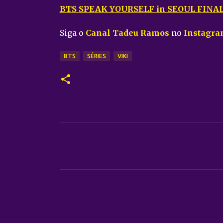
BTS SPEAK YOURSELF in SEOUL FINA
Siga o
Canal Tadeu Ramos
no
Instagr
BTS
SÉRIES
VIKI
C
o
m
e
n
t
á