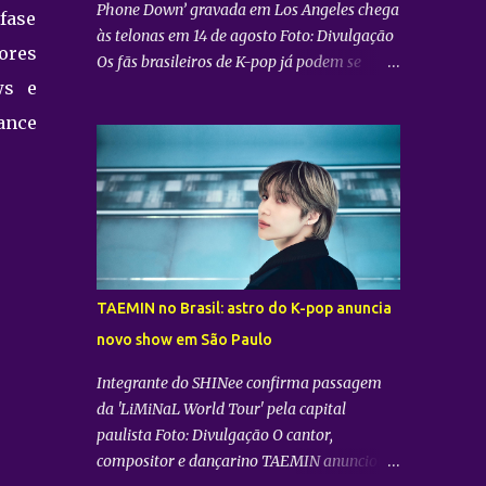
Phone Down’ gravada em Los Angeles chega
 fase
às telonas em 14 de agosto Foto: Divulgação
ores
Os fãs brasileiros de K-pop já podem se
ws e
preparar para uma experiência imersiva
inédita. A distribuidora Trafalgar anunciou o
ance
lançamento do evento cinematográfico
"2026 CORTIS TOUR IN LA: LIVE VIEWING"
nas telonas do Brasil. A exibição trará a
transmissão ao vivo do show do grupo sul-
coreano CORTIS , realizado diretamente do
YouTube Theater , na cidade de Los Angeles
(EUA). O objetivo da ação é proporcionar ao
TAEMIN no Brasil: astro do K-pop anuncia
público uma vivência cinematográfica com
novo show em São Paulo
som e imagem de alta qualidade,
conectando os fãs de todo o mundo à
Integrante do SHINee confirma passagem
energia da primeira turnê mundial do
da 'LiMiNaL World Tour' pela capital
quinteto. Produzido pela gigante do
paulista Foto: Divulgação O cantor,
entretenimento asiático HYBE e distribuído
compositor e dançarino TAEMIN anunciou
globalmente pela Trafalgar, o evento