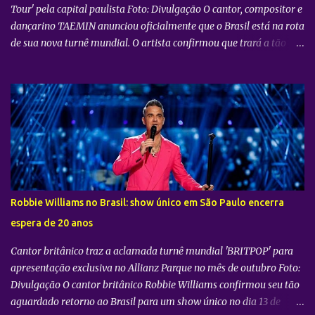
Tour' pela capital paulista Foto: Divulgação O cantor, compositor e
dançarino TAEMIN anunciou oficialmente que o Brasil está na rota
de sua nova turnê mundial. O artista confirmou que trará a tão
aguardada “LiMiNaL World Tour” para uma apresentação na
cidade de São Paulo: 08 de novembro, no Vibra SP. Batizada
oficialmente como “2026-27 TAEMIN WORLD TOUR ” , a nova
excursão do astro rodará o mundo com apresentações distribuídas
pela Ásia, América do Norte e América do Sul. Além do aguardado
encontro com os fãs brasileiros em São Paulo, a agenda
internacional do artista tem paradas confirmadas em metrópoles
como Seul, San José, Los Angeles, Las Vegas, Grand Prairie,
Chicago, Newark, Monterrey, Cidade do México, Santiago e Lima.
Robbie Williams no Brasil: show único em São Paulo encerra
Retorno após sucesso como solista no país Foto: Divulgação A
espera de 20 anos
confirmação do novo espetáculo firma o rápido retorno de
TAEMIN ...
Cantor britânico traz a aclamada turnê mundial 'BRITPOP' para
apresentação exclusiva no Allianz Parque no mês de outubro Foto:
Divulgação O cantor britânico Robbie Williams confirmou seu tão
aguardado retorno ao Brasil para um show único no dia 13 de