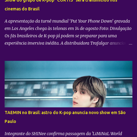
cinemas do Brasil
A apresentação da turnê mundial ‘Put Your Phone Down’ gravada
em Los Angeles chega às telonas em 14 de agosto Foto: Divulgação
Os fãs brasileiros de K-pop já podem se preparar para uma
experiência imersiva inédita. A distribuidora Trafalgar anunciou o
lançamento do evento cinematográfico "2026 CORTIS TOUR IN
LA: LIVE VIEWING" nas telonas do Brasil. A exibição trará a
transmissão ao vivo do show do grupo sul-coreano CORTIS ,
realizado diretamente do YouTube Theater , na cidade de Los
Angeles (EUA). O objetivo da ação é proporcionar ao público uma
vivência cinematográfica com som e imagem de alta qualidade,
conectando os fãs de todo o mundo à energia da primeira turnê
mundial do quinteto. Produzido pela gigante do entretenimento
asiático HYBE e distribuído globalmente pela Trafalgar, o evento
TAEMIN no Brasil: astro do K-pop anuncia novo show em São
promete transportar o fandom — conhecido oficialmente como
Paulo
COERS — para o centro da apresentação. Como um bônus especial
para as sessões nos cine...
Integrante do SHINee confirma passagem da 'LiMiNaL World