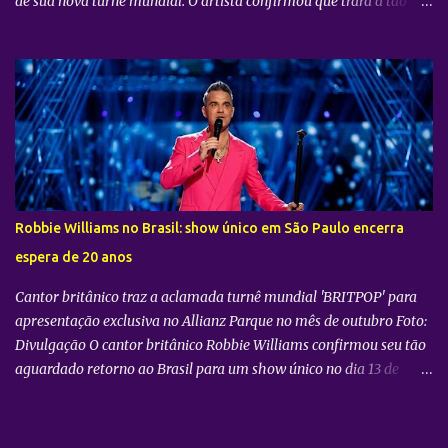
de sua nova turnê mundial. O artista confirmou que trará a tão
aguardada “LiMiNaL World Tour” para uma apresentação na
cidade de São Paulo: 08 de novembro, no Vibra SP. Batizada
oficialmente como “2026-27 TAEMIN WORLD TOUR ” , a nova
excursão do astro rodará o mundo com apresentações distribuídas
pela Ásia, América do Norte e América do Sul. Além do aguardado
encontro com os fãs brasileiros em São Paulo, a agenda
internacional do artista tem paradas confirmadas em metrópoles
como Seul, San José, Los Angeles, Las Vegas, Grand Prairie,
Chicago, Newark, Monterrey, Cidade do México, Santiago e Lima.
Robbie Williams no Brasil: show único em São Paulo encerra
Retorno após sucesso como solista no país Foto: Divulgação A
espera de 20 anos
confirmação do novo espetáculo firma o rápido retorno de
TAEMIN ...
Cantor britânico traz a aclamada turnê mundial 'BRITPOP' para
apresentação exclusiva no Allianz Parque no mês de outubro Foto:
Divulgação O cantor britânico Robbie Williams confirmou seu tão
aguardado retorno ao Brasil para um show único no dia 13 de
outubro de 2026. A apresentação, que faz parte da grandiosa turnê
BRITPOP , será realizada no Allianz Parque, na cidade de São
Paulo. Com uma base de admiradores sólida e um legado inegável