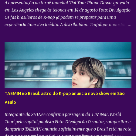
A apresentação da turnê mundial ‘Put Your Phone Down’ gravada
em Los Angeles chega às telonas em 14 de agosto Foto: Divulgação
Os fãs brasileiros de K-pop já podem se preparar para uma
experiência imersiva inédita. A distribuidora Trafalgar anunciou o
lançamento do evento cinematográfico "2026 CORTIS TOUR IN
LA: LIVE VIEWING" nas telonas do Brasil. A exibição trará a
transmissão ao vivo do show do grupo sul-coreano CORTIS ,
realizado diretamente do YouTube Theater , na cidade de Los
Angeles (EUA). O objetivo da ação é proporcionar ao público uma
vivência cinematográfica com som e imagem de alta qualidade,
conectando os fãs de todo o mundo à energia da primeira turnê
mundial do quinteto. Produzido pela gigante do entretenimento
asiático HYBE e distribuído globalmente pela Trafalgar, o evento
TAEMIN no Brasil: astro do K-pop anuncia novo show em São
promete transportar o fandom — conhecido oficialmente como
Paulo
COERS — para o centro da apresentação. Como um bônus especial
para as sessões nos cine...
Integrante do SHINee confirma passagem da 'LiMiNaL World
Tour' pela capital paulista Foto: Divulgação O cantor, compositor e
dançarino TAEMIN anunciou oficialmente que o Brasil está na rota