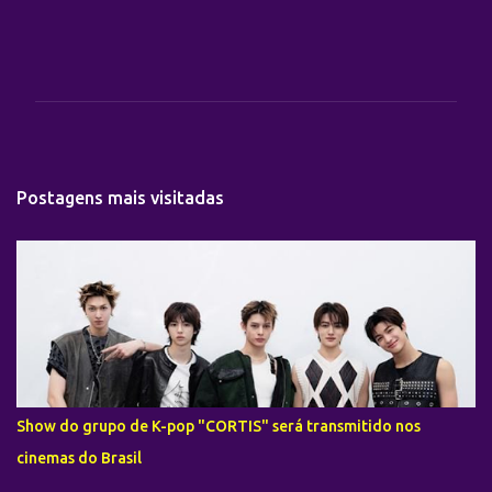
C
o
m
e
n
t
Postagens mais visitadas
á
r
i
o
s
Show do grupo de K-pop "CORTIS" será transmitido nos
cinemas do Brasil