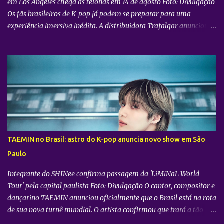
em Los Angeles chega às telonas em 14 de agosto Foto: Divulgação
Os fãs brasileiros de K-pop já podem se preparar para uma
experiência imersiva inédita. A distribuidora Trafalgar anunciou o
lançamento do evento cinematográfico "2026 CORTIS TOUR IN
LA: LIVE VIEWING" nas telonas do Brasil. A exibição trará a
transmissão ao vivo do show do grupo sul-coreano CORTIS ,
realizado diretamente do YouTube Theater , na cidade de Los
Angeles (EUA). O objetivo da ação é proporcionar ao público uma
vivência cinematográfica com som e imagem de alta qualidade,
conectando os fãs de todo o mundo à energia da primeira turnê
mundial do quinteto. Produzido pela gigante do entretenimento
asiático HYBE e distribuído globalmente pela Trafalgar, o evento
TAEMIN no Brasil: astro do K-pop anuncia novo show em São
promete transportar o fandom — conhecido oficialmente como
Paulo
COERS — para o centro da apresentação. Como um bônus especial
para as sessões nos cine...
Integrante do SHINee confirma passagem da 'LiMiNaL World
Tour' pela capital paulista Foto: Divulgação O cantor, compositor e
dançarino TAEMIN anunciou oficialmente que o Brasil está na rota
de sua nova turnê mundial. O artista confirmou que trará a tão
aguardada “LiMiNaL World Tour” para uma apresentação na