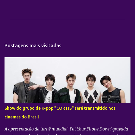
C
o
m
e
n
t
Postagens mais visitadas
á
r
i
o
s
Show do grupo de K-pop "CORTIS" será transmitido nos
cinemas do Brasil
A apresentação da turnê mundial ‘Put Your Phone Down’ gravada