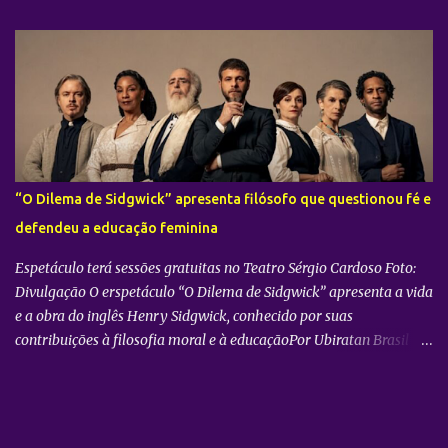
cidade de São Paulo: 08 de novembro, no Vibra SP. Batizada
oficialmente como “2026-27 TAEMIN WORLD TOUR ” , a nova
excursão do astro rodará o mundo com apresentações distribuídas
pela Ásia, América do Norte e América do Sul. Além do aguardado
encontro com os fãs brasileiros em São Paulo, a agenda
internacional do artista tem paradas confirmadas em metrópoles
como Seul, San José, Los Angeles, Las Vegas, Grand Prairie,
Chicago, Newark, Monterrey, Cidade do México, Santiago e Lima.
“O Dilema de Sidgwick” apresenta filósofo que questionou fé e
Retorno após sucesso como solista no país Foto: Divulgação A
defendeu a educação feminina
confirmação do novo espetáculo firma o rápido retorno de
TAEMIN ...
Espetáculo terá sessões gratuitas no Teatro Sérgio Cardoso Foto:
Divulgação O erspetáculo “O Dilema de Sidgwick” apresenta a vida
e a obra do inglês Henry Sidgwick, conhecido por suas
contribuições à filosofia moral e à educaçãoPor Ubiratan Brasil
(publicada em 27 de julho de 2026). O filósofo inglês Henry
Sidgwick (1838-1900) tornou-se conhecido por suas contribuições
à filosofia moral e à educação. Sua obra filosófica está melhor
sintetizada em seu principal texto, Os Métodos da Ética, publicado