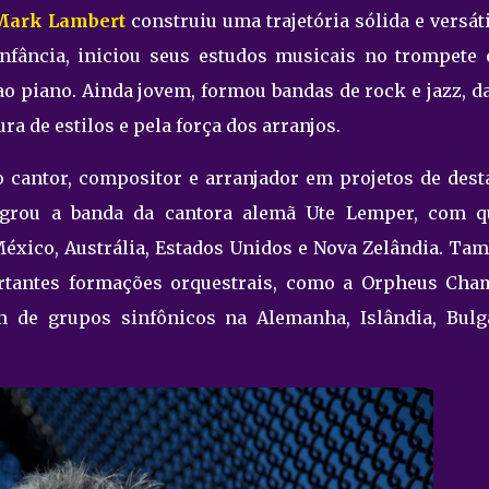
Mark Lambert
construiu uma trajetória sólida e versát
infância, iniciou seus estudos musicais no trompete 
e ao piano. Ainda jovem, formou bandas de rock e jazz, 
a de estilos e pela força dos arranjos.
 cantor, compositor e arranjador em projetos de dest
ntegrou a banda da cantora alemã Ute Lemper, com 
 México, Austrália, Estados Unidos e Nova Zelândia. Ta
rtantes formações orquestrais, como a Orpheus Cha
 de grupos sinfônicos na Alemanha, Islândia, Bulgá