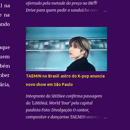
ofertado pela metade do preço no BK®
il na
celebração que combina gastronomia,
Drive para quem pedir o sanduíche com
música e conteúdo, antecipando o clima do
e na
“uai” Foto: Divulgação O Burger King® ,
Festival Doce Maravilha . Clientes Bradesco
dando
uma das maiores operações de fast-food do
ainda terão 20% de desconto na compra do
mundo, anuncia o lançamento do King
sabor durante o perí...
Cheese — novidade marcada pela
combinação de um empanado de queijo
aque
mussarela, o Queijo Crispy Seara, com
quem
molho levemente agridoce. A novidade é a
mbém
aposta para dar continuidade ao sucesso da
plataforma The Kings e consolidar o
mber
TAEMIN no Brasil: astro do K-pop anuncia
posicionamento da rede em indulgência no
ria,
novo show em São Paulo
mercado premium. Para marcar a chegada
do produto de forma divertida e engajar os
Integrante do SHINee confirma passagem
consumidores, o BK® preparou uma ação
da 'LiMiNaL World Tour' pela capital
interativa e exclusiva para o canal BK®
paulista Foto: Divulgação O cantor,
Drive. Das 00h do dia 3 de agosto até as
compositor e dançarino TAEMIN anunciou
23h59 do dia 5 de agosto de 2026, os clientes
oficialmente que o Brasil está na rota de sua
que passarem nos Drive-Thru dos