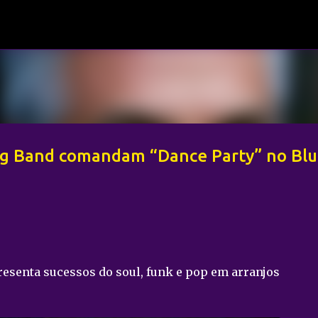
Pular para o conteúdo principal
ig Band comandam “Dance Party” no Bl
resenta sucessos do soul, funk e pop em arranjos