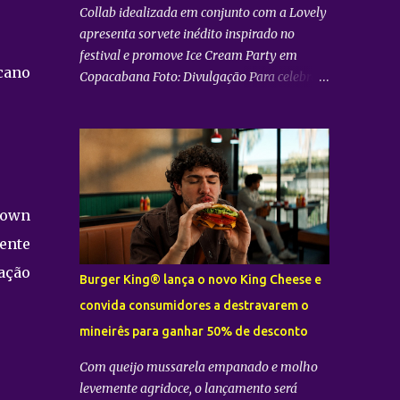
Collab idealizada em conjunto com a Lovely
apresenta sorvete inédito inspirado no
festival e promove Ice Cream Party em
icano
Copacabana Foto: Divulgação Para celebrar
sua participação no Festival Doce Maravilha
, o Bradesco se uniu à sorveteria carioca
Sorvetiño para criar o Encontro Doce , sabor
exclusivo inspirado na mistura de ritmos,
encontros e histórias que marcam o festival.
A receita valoriza a riqueza dos sabores
ptown
brasileiros ao combinar açaí, acerola,
ente
amora, goiabada e ganache de cumaru, em
uma criação que traduz a diversidade e a
ação
Burger King® lança o novo King Cheese e
criatividade da cultura nacional. O Encontro
convida consumidores a destravarem o
Doce estará disponível na unidade da
mineirês para ganhar 50% de desconto
Sorvetiño , em Copacabana. Como parte da
parceria, a sorveteria recebe a Ice Cream
Com queijo mussarela empanado e molho
Party – Encontro Doce , um momento
levemente agridoce, o lançamento será
especial que reunirá convidados em uma