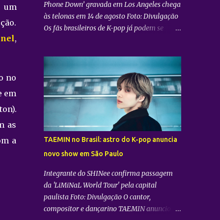
Phone Down’ gravada em Los Angeles chega
e um
às telonas em 14 de agosto Foto: Divulgação
ção.
Os fãs brasileiros de K-pop já podem se
nel
,
preparar para uma experiência imersiva
inédita. A distribuidora Trafalgar anunciou o
lançamento do evento cinematográfico
"2026 CORTIS TOUR IN LA: LIVE VIEWING"
o no
nas telonas do Brasil. A exibição trará a
e em
transmissão ao vivo do show do grupo sul-
on).
coreano CORTIS , realizado diretamente do
YouTube Theater , na cidade de Los Angeles
m as
(EUA). O objetivo da ação é proporcionar ao
om a
TAEMIN no Brasil: astro do K-pop anuncia
público uma vivência cinematográfica com
novo show em São Paulo
som e imagem de alta qualidade,
conectando os fãs de todo o mundo à
Integrante do SHINee confirma passagem
energia da primeira turnê mundial do
da 'LiMiNaL World Tour' pela capital
quinteto. Produzido pela gigante do
paulista Foto: Divulgação O cantor,
entretenimento asiático HYBE e distribuído
compositor e dançarino TAEMIN anunciou
globalmente pela Trafalgar, o evento