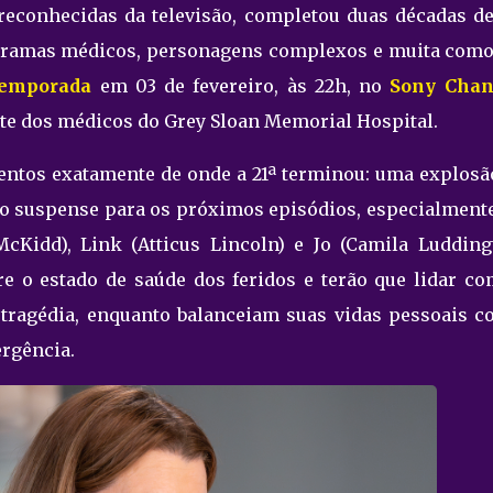
 reconhecidas da televisão, completou duas décadas d
 dramas médicos, personagens complexos e muita como
temporada
em 03 de fevereiro, às 22h, no
Sony Chan
ente dos médicos do Grey Sloan Memorial Hospital.
ntos exatamente de onde a 21ª terminou: uma explosã
 o suspense para os próximos episódios, especialment
Kidd), Link (Atticus Lincoln) e Jo (Camila Luddingt
e o estado de saúde dos feridos e terão que lidar co
 tragédia, enquanto balanceiam suas vidas pessoais c
ergência.