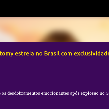
Pular para o conteúdo principal
omy estreia no Brasil com exclusividad
e os desdobramentos emocionantes após explosão no G