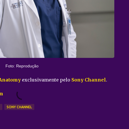
Foto: Reprodução
 Anatomy
exclusivamente pelo
Sony Channel
.
am
SONY CHANNEL