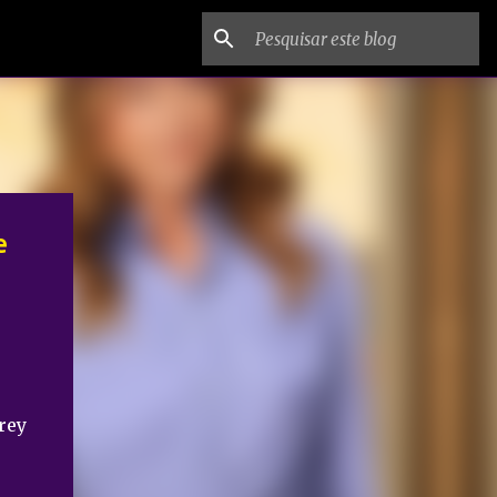
e
rey