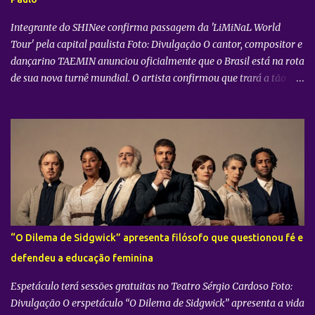
COERS — para o centro da apresentação. Como um bônus especial
para as sessões nos cine...
Integrante do SHINee confirma passagem da 'LiMiNaL World
Tour' pela capital paulista Foto: Divulgação O cantor, compositor e
dançarino TAEMIN anunciou oficialmente que o Brasil está na rota
de sua nova turnê mundial. O artista confirmou que trará a tão
aguardada “LiMiNaL World Tour” para uma apresentação na
cidade de São Paulo: 08 de novembro, no Vibra SP. Batizada
oficialmente como “2026-27 TAEMIN WORLD TOUR ” , a nova
excursão do astro rodará o mundo com apresentações distribuídas
pela Ásia, América do Norte e América do Sul. Além do aguardado
encontro com os fãs brasileiros em São Paulo, a agenda
internacional do artista tem paradas confirmadas em metrópoles
como Seul, San José, Los Angeles, Las Vegas, Grand Prairie,
Chicago, Newark, Monterrey, Cidade do México, Santiago e Lima.
“O Dilema de Sidgwick” apresenta filósofo que questionou fé e
Retorno após sucesso como solista no país Foto: Divulgação A
defendeu a educação feminina
confirmação do novo espetáculo firma o rápido retorno de
TAEMIN ...
Espetáculo terá sessões gratuitas no Teatro Sérgio Cardoso Foto:
Divulgação O erspetáculo “O Dilema de Sidgwick” apresenta a vida