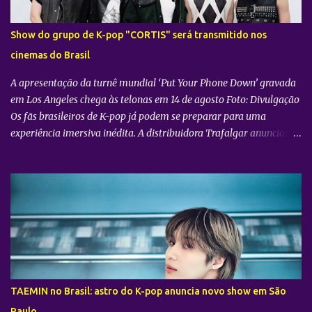
Show do grupo de K-pop "CORTIS" será transmitido nos
cinemas do Brasil
A apresentação da turnê mundial ‘Put Your Phone Down’ gravada
em Los Angeles chega às telonas em 14 de agosto Foto: Divulgação
Os fãs brasileiros de K-pop já podem se preparar para uma
experiência imersiva inédita. A distribuidora Trafalgar anunciou o
lançamento do evento cinematográfico "2026 CORTIS TOUR IN
LA: LIVE VIEWING" nas telonas do Brasil. A exibição trará a
transmissão ao vivo do show do grupo sul-coreano CORTIS ,
realizado diretamente do YouTube Theater , na cidade de Los
Angeles (EUA). O objetivo da ação é proporcionar ao público uma
vivência cinematográfica com som e imagem de alta qualidade,
conectando os fãs de todo o mundo à energia da primeira turnê
mundial do quinteto. Produzido pela gigante do entretenimento
asiático HYBE e distribuído globalmente pela Trafalgar, o evento
TAEMIN no Brasil: astro do K-pop anuncia novo show em São
promete transportar o fandom — conhecido oficialmente como
Paulo