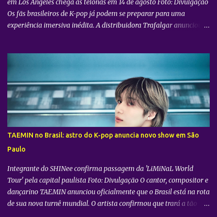
em Los Angeles chega às telonas em 14 de agosto Foto: Divulgação
Os fãs brasileiros de K-pop já podem se preparar para uma
experiência imersiva inédita. A distribuidora Trafalgar anunciou o
lançamento do evento cinematográfico "2026 CORTIS TOUR IN
LA: LIVE VIEWING" nas telonas do Brasil. A exibição trará a
transmissão ao vivo do show do grupo sul-coreano CORTIS ,
realizado diretamente do YouTube Theater , na cidade de Los
Angeles (EUA). O objetivo da ação é proporcionar ao público uma
vivência cinematográfica com som e imagem de alta qualidade,
conectando os fãs de todo o mundo à energia da primeira turnê
mundial do quinteto. Produzido pela gigante do entretenimento
asiático HYBE e distribuído globalmente pela Trafalgar, o evento
TAEMIN no Brasil: astro do K-pop anuncia novo show em São
promete transportar o fandom — conhecido oficialmente como
Paulo
COERS — para o centro da apresentação. Como um bônus especial
para as sessões nos cine...
Integrante do SHINee confirma passagem da 'LiMiNaL World
Tour' pela capital paulista Foto: Divulgação O cantor, compositor e
dançarino TAEMIN anunciou oficialmente que o Brasil está na rota
de sua nova turnê mundial. O artista confirmou que trará a tão
aguardada “LiMiNaL World Tour” para uma apresentação na