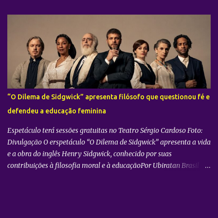
cidade de São Paulo: 08 de novembro, no Vibra SP. Batizada
oficialmente como “2026-27 TAEMIN WORLD TOUR ” , a nova
excursão do astro rodará o mundo com apresentações distribuídas
pela Ásia, América do Norte e América do Sul. Além do aguardado
encontro com os fãs brasileiros em São Paulo, a agenda
internacional do artista tem paradas confirmadas em metrópoles
como Seul, San José, Los Angeles, Las Vegas, Grand Prairie,
Chicago, Newark, Monterrey, Cidade do México, Santiago e Lima.
“O Dilema de Sidgwick” apresenta filósofo que questionou fé e
Retorno após sucesso como solista no país Foto: Divulgação A
defendeu a educação feminina
confirmação do novo espetáculo firma o rápido retorno de
TAEMIN ...
Espetáculo terá sessões gratuitas no Teatro Sérgio Cardoso Foto:
Divulgação O erspetáculo “O Dilema de Sidgwick” apresenta a vida
e a obra do inglês Henry Sidgwick, conhecido por suas
contribuições à filosofia moral e à educaçãoPor Ubiratan Brasil
(publicada em 27 de julho de 2026). O filósofo inglês Henry
Sidgwick (1838-1900) tornou-se conhecido por suas contribuições
à filosofia moral e à educação. Sua obra filosófica está melhor
sintetizada em seu principal texto, Os Métodos da Ética, publicado