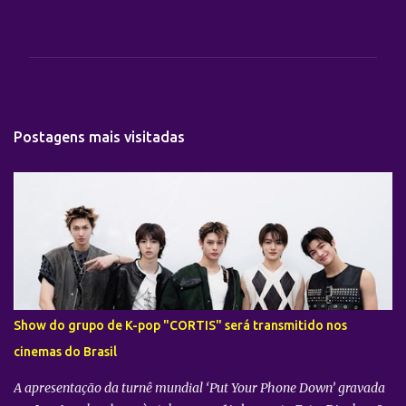
C
o
m
e
n
t
Postagens mais visitadas
á
r
i
o
s
Show do grupo de K-pop "CORTIS" será transmitido nos
cinemas do Brasil
A apresentação da turnê mundial ‘Put Your Phone Down’ gravada