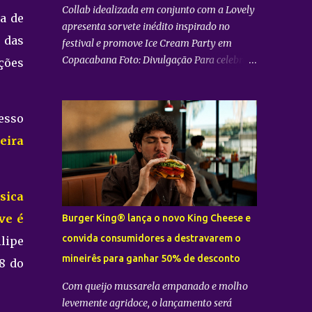
Collab idealizada em conjunto com a Lovely
a de
apresenta sorvete inédito inspirado no
 das
festival e promove Ice Cream Party em
Copacabana Foto: Divulgação Para celebrar
ções
sua participação no Festival Doce Maravilha
, o Bradesco se uniu à sorveteria carioca
Sorvetiño para criar o Encontro Doce , sabor
esso
exclusivo inspirado na mistura de ritmos,
eira
encontros e histórias que marcam o festival.
A receita valoriza a riqueza dos sabores
brasileiros ao combinar açaí, acerola,
amora, goiabada e ganache de cumaru, em
sica
uma criação que traduz a diversidade e a
ve é
Burger King® lança o novo King Cheese e
criatividade da cultura nacional. O Encontro
convida consumidores a destravarem o
lipe
Doce estará disponível na unidade da
mineirês para ganhar 50% de desconto
Sorvetiño , em Copacabana. Como parte da
8 do
parceria, a sorveteria recebe a Ice Cream
Com queijo mussarela empanado e molho
Party – Encontro Doce , um momento
levemente agridoce, o lançamento será
especial que reunirá convidados em uma