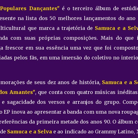
 Populares Dançantes"
é o terceiro álbum de estúdi
esente na lista dos 50 melhores lançamentos do ano 
ticultural que marca a trajetória de
Samuca e a Sel
nda com suas próprias composições. Mais do que i
a frescor em sua essência uma vez que foi compost
viadas pelos fãs, em uma imersão do coletivo no interi
morações de seus dez anos de história,
Samuca e a S
dos Amantes"
, que conta com quatro músicas inéditas
ia e sagacidade dos versos e arranjos do grupo. Comp
o EP inova ao apresentar a banda com uma nova roupa
 referências da primeira metade dos anos 90. O álbum 
 de
Samuca e a Selva
e ao indicado ao Grammy Latino, 