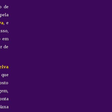
o de
pela
va
, e
sso,
o em
or de
elva
 que
osto
gem,
conta
Xuxa