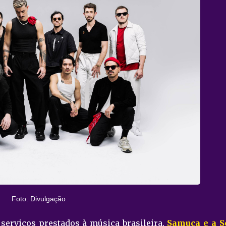
Foto: Divulgação
serviços prestados à música brasileira,
Samuca e a S