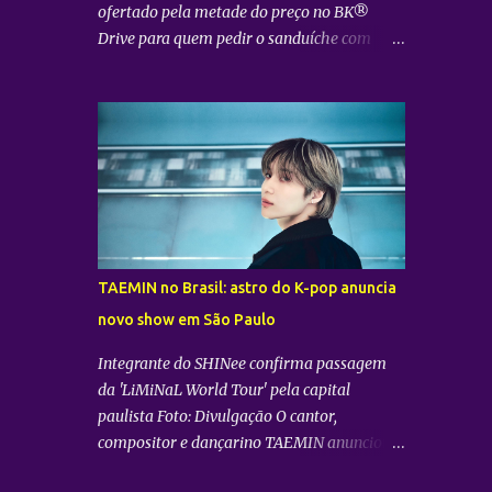
ofertado pela metade do preço no BK®
celebração que combina gastronomia,
Drive para quem pedir o sanduíche com
música e conteúdo, antecipando o clima do
“uai” Foto: Divulgação O Burger King® ,
Festival Doce Maravilha . Clientes Bradesco
uma das maiores operações de fast-food do
ainda terão 20% de desconto na compra do
mundo, anuncia o lançamento do King
sabor durante o perí...
Cheese — novidade marcada pela
combinação de um empanado de queijo
mussarela, o Queijo Crispy Seara, com
molho levemente agridoce. A novidade é a
aposta para dar continuidade ao sucesso da
plataforma The Kings e consolidar o
TAEMIN no Brasil: astro do K-pop anuncia
posicionamento da rede em indulgência no
novo show em São Paulo
mercado premium. Para marcar a chegada
do produto de forma divertida e engajar os
Integrante do SHINee confirma passagem
consumidores, o BK® preparou uma ação
da 'LiMiNaL World Tour' pela capital
interativa e exclusiva para o canal BK®
paulista Foto: Divulgação O cantor,
Drive. Das 00h do dia 3 de agosto até as
compositor e dançarino TAEMIN anunciou
23h59 do dia 5 de agosto de 2026, os clientes
oficialmente que o Brasil está na rota de sua
que passarem nos Drive-Thru dos