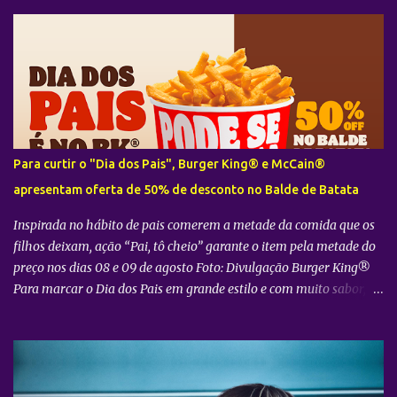
r
i
o
s
Para curtir o "Dia dos Pais", Burger King® e McCain®
apresentam oferta de 50% de desconto no Balde de Batata
Inspirada no hábito de pais comerem a metade da comida que os
filhos deixam, ação “Pai, tô cheio” garante o item pela metade do
preço nos dias 08 e 09 de agosto Foto: Divulgação Burger King®
Para marcar o Dia dos Pais em grande estilo e com muito sabor, o
Burger King® , em parceria com a McCain® , preparou uma ação
especial que convida os consumidores a aproveitarem a data ao
lado de quem mais importa. Sob o mote "Pai, tô cheio" , a
campanha parte de uma situação muito comum no dia a dia das
famílias: o hábito dos pais de passarem a vida comendo o que