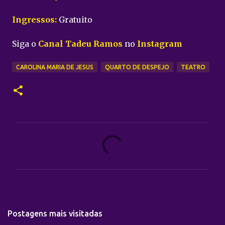
Ingressos:
Gratuito
Siga o
Canal Tadeu Ramos
no
Instagram
CAROLINA MARIA DE JESUS
QUARTO DE DESPEJO
TEATRO
C
o
m
e
n
t
Postagens mais visitadas
á