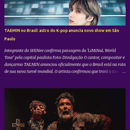
sobra dos pedidos de seus filhos. Para inverter esse jogo, nos dias
08 e 09 de agosto , já que os pais frequentemente consomem a
metade, eles também pagarão metade do preço no Balde de
Batata. “Momentos especiais pedem celebração e diversão. Por
TAEMIN no Brasil: astro do K-pop anuncia novo show em São
isso, nosso objetivo é deixar esse encontro ainda mais gostoso,
Paulo
oferecendo uma batata no padrão do BK®, crocante e saborosa,
para que pais e filhos a...
Integrante do SHINee confirma passagem da 'LiMiNaL World
Tour' pela capital paulista Foto: Divulgação O cantor, compositor e
dançarino TAEMIN anunciou oficialmente que o Brasil está na rota
de sua nova turnê mundial. O artista confirmou que trará a tão
aguardada “LiMiNaL World Tour” para uma apresentação na
cidade de São Paulo: 08 de novembro, no Vibra SP. Batizada
oficialmente como “2026-27 TAEMIN WORLD TOUR ” , a nova
excursão do astro rodará o mundo com apresentações distribuídas
pela Ásia, América do Norte e América do Sul. Além do aguardado
encontro com os fãs brasileiros em São Paulo, a agenda
internacional do artista tem paradas confirmadas em metrópoles
como Seul, San José, Los Angeles, Las Vegas, Grand Prairie,